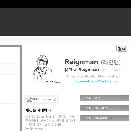
최근에 올라온 글
세상을 지배하다
최근에 달린 댓글
레인맨 Reign [rein] = 통치, 지배;
군림하다, 지배하다, 세력을 떨치다
최근에 받은 트랙백
여행과 사진, 그리고 영화
by
Reignman