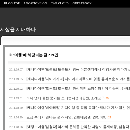
BLOG TOP
LOCATION LOG
TAG CLOUD
GUESTBOOK
세상을 지배하다
'여행'에 해당되는 글 219건
[캐나다여행/토론토] 토론토의 명동 이튼센터에서 야경사진 찍다가 
2011.09.07
[캐나다여행/나이아가라] 나이아가라폭포에 얽힌 흥미로운 이야기들
2011.09.05
[캐나다여행/토론토] 토론토의 환상적인 스카이라인이 한눈에, 하
2011.09.02
바다 냄새 물씬 풍기는 소래습지생태공원, 소래포구
2011.09.01
30
[캐나다여행/비아레일] 기차여행 중 직접 목격한 캐나다 기차 탈선 
2011.08.30
도심 속에서 만나는 꽃과 자연, 인천대공원 [인천여행]
2011.08.29
22
[백령도여행/심청각] 역사와 문화를 간직한 백령도 틈새여행, 심청각
2011.08.26