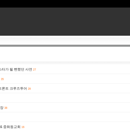
스타가 될 뻔했던 사연
27
35
버프론트 크루즈투어
28
현장
38
 & 중화동교회
16