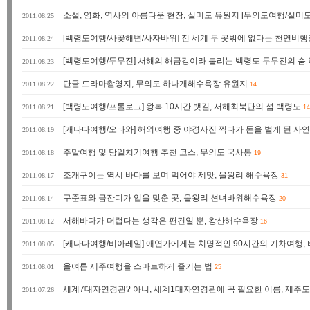
소설, 영화, 역사의 아름다운 현장, 실미도 유원지 [무의도여행/실미
2011.08.25
[백령도여행/사곶해변/사자바위] 전 세계 두 곳밖에 없다는 천연비
2011.08.24
[백령도여행/두무진] 서해의 해금강이라 불리는 백령도 두무진의 숨
2011.08.23
단골 드라마촬영지, 무의도 하나개해수욕장 유원지
2011.08.22
14
[백령도여행/프롤로그] 왕복 10시간 뱃길, 서해최북단의 섬 백령도
2011.08.21
14
[캐나다여행/오타와] 해외여행 중 야경사진 찍다가 돈을 벌게 된 사연
2011.08.19
주말여행 및 당일치기여행 추천 코스, 무의도 국사봉
2011.08.18
19
조개구이는 역시 바다를 보며 먹어야 제맛, 을왕리 해수욕장
2011.08.17
31
구준표와 금잔디가 입을 맞춘 곳, 을왕리 션녀바위해수욕장
2011.08.14
20
서해바다가 더럽다는 생각은 편견일 뿐, 왕산해수욕장
2011.08.12
16
[캐나다여행/비아레일] 애연가에게는 치명적인 90시간의 기차여행
2011.08.05
올여름 제주여행을 스마트하게 즐기는 법
2011.08.01
25
세계7대자연경관? 아니, 세계1대자연경관에 꼭 필요한 이름, 제주도
2011.07.26