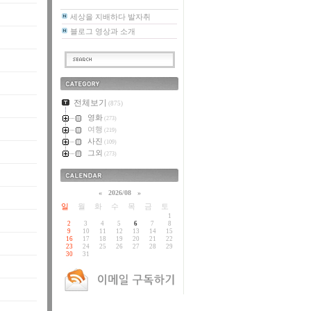
세상을 지배하다 발자취
블로그 영상과 소개
카테고리
전체보기
(875)
영화
(273)
여행
(219)
사진
(109)
그외
(273)
달력
«
2026/08
»
일
월
화
수
목
금
토
1
2
3
4
5
6
7
8
9
10
11
12
13
14
15
16
17
18
19
20
21
22
23
24
25
26
27
28
29
30
31