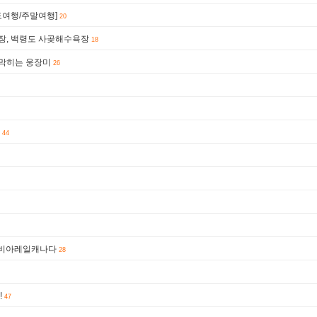
도여행/주말여행]
20
행장, 백령도 사곶해수욕장
18
 막히는 웅장미
26
44
, 비아레일캐나다
28
!
47