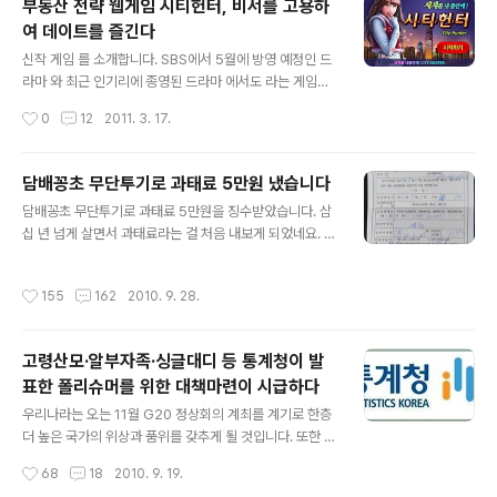
부동산 전략 웹게임 시티헌터, 비서를 고용하
대기업들은 일정 수준 이상의 외국어 능력을 요구하고 있
여 데이트를 즐긴다
다. 그러나 어학 실력은 필수일 뿐 전부가 될 수는 없다. 뛰
글 내용
어난 어학 능력을 바탕으로 전문 인력이 되기위한 유학, 자
신작 게임 를 소개합니다. SBS에서 5월에 방영 예정인 드
기계발이 요구되면서 유학 및 어학연수에 대한 관심도 꾸
라마 와 최근 인기리에 종영된 드라마 에서도 라는 게임이
준히 증폭되고 있다. 한편 미국, 캐나다, 영국, 호주와 같은
소재가 되기도 했는데요. 동명의 게임이라 드라마 에 나왔
작성시간
0
12
2011. 3. 17.
영어권 국가와 더불어 유럽 및 아시아권은 물론 아프리카
던 시티헌터 게임이랑 같은 게임으로 오해하는 분들이 있
까지 유학 대상국이 확산..
는데 이건 이름만 같은 부동산 게임입니다. 자 그럼 게임 속
으로 들어가 보시죠~ ☞ 의 메인 화면입니다. 회사 사무실
담배꽁초 무단투기로 과태료 5만원 냈습니다
의 전경이지요. 수족관이 있어 물고기 밥을 주기도 하고, 화
글 내용
담배꽁초 무단투기로 과태료 5만원을 징수받았습니다. 삼
분이 있어 나무에 물을 줄 수도 있습니다. 테이블에 놓여져
십 년 넘게 살면서 과태료라는 걸 처음 내보게 되었네요. 그
있는 신문을 읽을 수도 있으며 남자 비서와 이야기를 나눌
래서 나름 의미 있는 사건에 대해 기록하고, 반성을 하는 의
수도 있습니다. 물론 여자 비서 역시 따로 있지요. 비서는
미에서 이렇게 글을 남깁니다. 1. 단죄 (斷罪) 지난 27일
에서 가장 중요한 역할을 수행하는 요소입니다. 비서에게
작성시간
155
162
2010. 9. 28.
저 멀리 네덜란드에서 손님이 오신다 하여 명동을 찾았습
옷이나 시계를 사줄 수 있고, 꽃이나 향수를 선물해 줄 수도
니다. 이웃 블로거 펨께님이 추석도 쇠고 여행도 할 겸 한국
있는데 이렇게 하다 ..
에 오셨는데 네덜란드에 돌아가긴 전에 한번 보자고 하셔
고령산모·알부자족·싱글대디 등 통계청이 발
서 바람나그네님과 함께 조촐한 모임을 가졌습니다. 점심
표한 폴리슈머를 위한 대책마련이 시급하다
식사를 하고 블로그에 대한 수다도 떨고 즐거운 시간을 보
글 내용
냈지요. 후식으로 커피를 한 잔 마시기 위해 가까운 커피숍
우리나라는 오는 11월 G20 정상회의 계최를 계기로 한층
을 찾았습니다. 밥도 먹고 커피를 마시며 담배를 피우기 위
더 높은 국가의 위상과 품위를 갖추게 될 것입니다. 또한 경
해 커피숍 밖으로 잠시 나왔습니다. 명동은 사람이 많은 곳
제적 측면에서 세계 10위권 무역대국이라는 성과를 이룬
작성시간
68
18
2010. 9. 19.
이라 사람이 없는 주차장으로 가..
우리나라는 이제 경제적 성장과 더불어 사회 전반의 균형