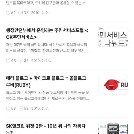
시(re) 올린다는 의미로, 내가 접한 유용한 정보나 재밌는
텐츠를 북마크하고, 트위터 친구들과 공유할 수 잇는 소셜
글을 다른 사용자들에게 알리고자 하는 기능입니다. 한마
서비스 입니다. 즉, 인터넷 서핑을 하다가 좋은 콘텐츠를 발
작성시간
62
32
2010. 4. 9.
디로 정보의 전파 혹은 정보의 공유라고 생각하면 좋을 것
견했을 때 간단한 조작을 통해 바로바로 픽업을 해두거나
같습니다. 이 리트윗이..
트위터를 통해 정보를 공유할 수 있는 서비스라는 것이죠.
일종의 '웹 도서관'이라고 생각하시면 좋을 것 같습니다. 블
행정안전부에서 운영하는 주민서비스포털 <
로그를 운영 중인 사람이라면 자신의 블로그 콘텐츠를 소
OK주민서비스>
개할 수도 있으며, 내가 알린 콘텐츠를 트위터 친구들이 얼
글 내용
마나 봤는지도 쉽게 알 수 있습니다. 저는 처음에 왠지 좀
저는 대한민국의 국민입니다. 국민으로서 교육과 국방의
복잡하고 난해할 것 같은 서비스로 생각했는데 막상 사용
의무를 성실히 수행했고, 환경보전과 근로의 의무 역시 성
을 해보니 조작도 비교적 간편하고 사용하는 데 별로 어려
실히 이행하고 있습니다. 그리고 세금도 열심히 납부하고
작성시간
43
32
2010. 2. 24.
움을 느끼지 않았습니다. 그럼 마이픽업 서비스의 기능과
있습니다. 여러분도 주어진 의무를 성실히 이행하고 계시
설치하는 방법을 좀 더 자세히 알아보..
죠? 정부는 이렇게 성실한 국민들을 위해서 서비스를 제공
해주고 있습니다. 그런데 사실 국가가 제공해주는 서비스
메타 블로그 + 마이크로 블로그 = 올블로그
에는 어떤 것들이 있는지도 잘 모르자나요. 하지만 지금부
루비(RUBY)
터 소개해드릴 사이트 하나면 모든 것이 해결됩니다. 그 사
글 내용
이트는 바로 행정안전부에서 운영하고 있는 라는 사이트입
블로그 허브 사이트인 와 상품 무료체험 사이트인 등을 운
니다. 이제는 를 통해 전기요금이나 이동통신 요금의 할인,
영하고 있는 블로그칵테일에서 새로운 서비스를 선보이고
TV 수신료 감면 등의 서비스를 받을 수 있고, 복지, 보건,
있습니다. 대략 2~3개월 전부터 시작한 이 새로운 서비스
작성시간
59
52
2010. 2. 7.
고용, 체육, 문화, 관광 등 주민생활 8대분야의 서비스를 인
의 이름은 바로 입니다. 저는 를 간단하게 말해서 메타 블로
터넷으로 간편하게 조회하고 신청할 수..
그 + 마이크로 블로그라고 설명해 드리고 싶습니다. 기본
적으로 이렇게 이해하신 후에 이 서비스를 이용하시면 좋
SK엔크린 위젯 2탄 - 10년 뒤 나의 자동차
을 것 같습니다. 하지만 를 이렇게 몇 글자로 설명하기에는
는?