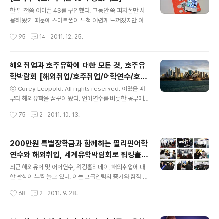
글 내용
들러 담배를 주문했다. 5천원을 내고 M브랜드의 담배 2갑
한 달 전쯤 아이폰 4S를 구입했다. 그동안 쭉 피처폰만 사
을 달라고 하는데 편의점 직원이 400원을 더 요구했다. 순
용해 왔기 때문에 스마트폰이 무척 어렵게 느껴졌지만 아
간 당황했다. 집에 쟁여 놓은 담배를 다 태우고 오랜만에 담
이폰 4S를 구입한 지 벌써 한 달이 지났고 기계치도 아니
작성시간
95
14
2011. 12. 25.
배를 사는 거라 그동안 담뱃..
라 이제는 완벽하게 적응했다고 말할 수 있을 정도로 스마
트폰에 익숙해진 생활을 하고 있다. 그런데 처음에는 아이
폰을 어떻게 써야 할지 참 막막했던 것 같다. 평소에 휴대폰
해외취업과 호주유학에 대한 모든 것, 호주유
이나 전자기기를 사면 메뉴얼부터 독파하는 스타일인데 애
학박람회 [해외취업/호주취업/어학연수/호주
플에서 제공하는 메뉴얼은 그저 간략한 팁 몇 가지를 소개
글 내용
인턴쉽/해외인턴십]
하는 것에 불과했고, 인터넷에 넘쳐나는 정보들은 너무 난
ⓒ Corey Leopold. All rights reserved. 어렸을 때
잡해서 정리가 잘 되지 않았다. "도와주세요! 아이폰 4S가
부터 해외유학을 꿈꾸어 왔다. 언어연수를 비롯한 공부에
생겼어요!" 그런 와중에 지인으로부터 책을 한 권 선물 받
대한 열정도 물론 있었지만 다른 나라의 새로운 문물을 접
작성시간
75
2
2011. 10. 13.
았다. 블로그 이웃이자 IT 및 게임 블로거인 김태용씨가 공
해 보고 싶다는 마음이 더 컸던 것 같다. 그래서 지금은 여
저로 참여한 책인데 아이폰 4S..
행을 통해 학창시절 이루지 못한 해외유학의 갈증을 해소
하고 있는지도 모른다. 하지만 해외유학에 대한 꿈은 여전
200만원 특별장학금과 함께하는 필리핀어학
하다. 이제는 나이가 들어 사회생활을 하고 있지만 뜻이 있
연수와 해외취업, 세계유학박람회로 워킹홀리
는 곳에 길이 있다는 말도 있듯이 해외유학의 뜻을 놓치지
글 내용
데이 준비를
않는다면 언젠가 길이 열릴 것이라 믿는다. 어렸을 때 가장
최근 해외유학 및 어학연수, 워킹홀리데이, 해외취업에 대
가고 싶었던 나라 중에 하나는 바로 호주였다. 호주의 아름
한 관심이 부쩍 늘고 있다. 이는 고급인력의 증가와 점점 얇
다운 자연과 화려한 도시를 보며 또, 정통 영어를 배울 수
아지고 있는 국제시장의 경계로 인한 추세라고 볼 수 있다.
작성시간
68
2
2011. 9. 28.
있다는 기대감에 호주유학을 꿈꿨다. 물론 그 마음은 지금
이에 따라 외국어능력은 선택이 아닌 필수사항이 되고 있
도 변함이 ..
다. 대학 졸업생들이 취업을 하기 위해 갖춰야 할 스펙 중
하나가 토익, 토플, 오픽과 같은 영어실력이며, 실제로 유명