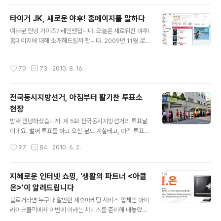
잡힌 선진화가 필요한 시점입니다. 맹목적인 경제 성장을
추구하기 보다는 서민경제 활성화와 복지강화가 함께 이루
타이거 JK, 새로운 야후! 홈페이지를 말하다
어져야 한다는 것입니다. 폴리슈머(Polisumer) Polisum
글 내용
여러분 안녕 가이즈? 레인맨입니다. 오늘은 새로워진 야후!
er란 Policy(정책)와 Consumer(소비자)의 합성어로 정
홈페이지에 대해 소개해드릴까 합니다. 2009년 11월 로
부 정책의 사각지대에 놓여 있어 시급한 지원정책이 필요
고를 붉은색에서 보라색으로 바꾸며 가볍게 변신을 시도했
한 우리 사회의 신계층을 일컫는 신조어입니다. 통계청은
던 야후! 코리아가 2010년 8월 쏘~쿨한 스타일로 돌아왔
국가통계를 통해 '폴리슈머(Polisumer)'라는 계층을 찾아
작성시간
70
73
2010. 8. 16.
습니다. 야후! 코리아 모델 타이거 JK 형님은 이런 이야기
내어 그들에게 긴급히 필요한 지원내용을 통계로 증명했는
를 합니다. '난 내 생활을 즐길 때도, 힙합을 할 때도, 새로워
데요. 그렇다면 통..
진 야후! 홈페이지로 누구보다 자유롭지. 전 세계 모든 친구
전국동시지방선거, 아침부터 활기찬 투표소
들과 모든 순간을 함께하고, 언제 어디서든 야후! 홈페이지
현장
하나로 내가 원하는 모든 것을 얻을 수 있지. 대단하지! 스
글 내용
마트폰으로도 툴바로도 언제 어디서나 즐길 수 있는 새로
밤새 안녕하셨습니까. 제 5회 전국동시지방선거의 투표날
워진 야후! 더 쿨하게 즐겨라 새로운 야후!는 자유다.' 형님!
이네요. 벌써 투표를 하고 오신 분도 계실테고, 아직 투표를
뭔가 좋은 것 같기는 한데 저는 이게 도통 무슨 말인지... 여
하지 않은 분도 계실 겁니다. 어제 저녁 영화를 한 편 관람
작성시간
97
84
2010. 6. 2.
러..
하고 오느라 간밤에 잠을 좀 늦게 잤는데도 아침이 눈이 떠
지길래 졸린 눈을 비비며 투표소에 다녀왔습니다. 투표소
가 집에서 가깝기 때문에 1등으로 투표를 해볼까 하고 5시
지혜로운 인터넷 쇼핑, '생활의 파트너 <아클
50분에 집을 나섰습니다. 그런데... ▲ 이미 많은 분들이
온>'이 알려드립니다
줄을 서서 기다리고 계시더군요. 가는 길에 다른 투표소가
글 내용
있었는데 그곳 역시 새벽부터 많은 분들이 기다리고 계셨
블로거라면 누구나 알만한 제휴마케팅 서비스 업체인 아이
습니다. 아마도 일찍 투표를 끝내고 일을 하기 위함이 아닐
라이크클릭에서 이번에 이라는 서비스를 준비해 내놓았습
까 싶습니다. 투표소가 썰렁하지는 않을까 내심 걱정을 하
니다. 은 쉽게 이야기해서 온라인 쇼핑을 통한 구매금액의