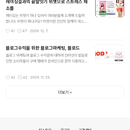
레이싱걸과의 끝말잇기 위젯으로 스트레스 해
소를
글 내용
재미있는 위젯이 하나 있어서 여러분들께 소개해 드릴까
합니다. 위젯이 뭐냐구요? 위젯이란 간단히 말해서 데스크
탑 혹은 블로그나 카페 등에 설치하는 작은 프로그램이라
작성시간
41
47
2009. 12. 7.
고 할 수 있는데요. 그 기능과 목적은 천차만별입니다. 이번
에 소개해 드릴 위젯은 SK엔크린(http://www.enclean.
com)에서 선보인 끝말잇기 위젯입니다. 한가지 재밌는 점
블로그수익을 위한 블로그마케팅, 블로드
이 있는데 그것은 레이싱걸을 상대로 끌말잇기 대결을 펼
글 내용
블로그 마케팅과 블로그 수익원에 대하여 인터넷의 발달로
친다는 것입니다. 레이싱모델인 남궁민희, 이채은양이 위
인한 소비자들의 구매 행태가 온라인으로 점차 이동하고
젯에 등장해 실제로 끝말잇기 상대가 되어 줍니다. 아마도
있습니다. 온라인 컨텐츠의 소비는 이미 예전에는 상상도
많은 남성들의 흥미를 유발시키지 않을까 싶은데요. 위젯
할 수 없었던 수준에 도달해 있습니다. 온라인 쇼핑, 온라인
의 설치방법부터 구성요소, 그리고 끝말잇기를 즐기는 방
작성시간
42
62
2009. 11. 25.
게임, 온라인 광고 등 수 없이 많은 분야가 오프라인에서 온
법까지 차근차근 소개해 드리겠습니다. 그럼 천천히 한번
라인으로 옮겨지고 있고 이러한 현상은 앞으로도 지속될
따라오세요. :) SK엔크린 끝말잇기 ..
것이라고 생각합니다. 이러한 현상에 발맞추어 블로그를
더보기
이용한 마케팅 또한 해마다 늘고 있습니다. 블로그 마케팅
을 부정적인 시각으로 바라보는 사람도 있지만 블로그마케
팅만큼 좋은 마케팅도 드물다고 생각하는데요. 광고주의
입장에서는 저렴한 비용으로 고효율을 만들어 내기 때문에
좋고, 소비자의 입장에서는 다양한 정보습득의 수단으로
활용할 수 있기 때문에 좋은 것입니다. 마케팅하면..
의안내