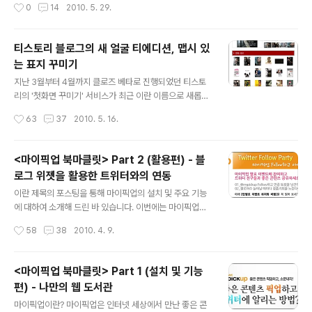
작성시간
0
14
2010. 5. 29.
기도 했는데 기우에 지나지 않았습니다. 아침부터 이렇게
최대 4%를 아클 즉, 현금으로 적립시켜주는 서비스인데
활기찬 분위기가 연출되다니....
요. 온라인 쇼핑이 활성됨에 따라 필수적으로 사용해야할
서비스라는 생각이 들었습니다. 그럼 에 대해서 좀 더 자세
티스토리 블로그의 새 얼굴 티에디션, 맵시 있
히 알아보겠습니다. 아클온의 기능 에는 대표적으로 ①SM
는 표지 꾸미기
S서비스 ②돈버는 쇼핑 ③알림온 ④월드비전 적립금 기부
글 내용
등 이렇게 4가지의 기능이 있습니다. 그럼 각 기능에 대해
지난 3월부터 4월까지 클로즈 베타로 진행되었던 티스토
좀 더 자세히 알아보도록 하겠습니다. SMS 서비스 SMS
리의 '첫화면 꾸미기' 서비스가 최근 이란 이름으로 새롭게
서비스는 말 그대로 매월 회원들에게 무료 문자를 제공해
돌아왔습니다. 그동안 베타 테스터들의 첫화면을 보고 군
작성시간
63
37
2010. 5. 16.
주는 서비스입니다. 의 SMS 서비스는 한번에 최대 10명
침을 흘리셨을 블로거들에게 아주 좋은 소식이 될 것 같은
까지 단체 문자를 발송할 수 있고, 최근 보..
데요. 이 선을 보이면서 이전과 가장 큰 차이점을 보이는 기
능은 무엇보다 발행 기능이 아닐까 싶습니다. 발행 기능은
<마이픽업 북마클릿> Part 2 (활용편) - 블
멋지게 꾸민 첫화면을 트위터 혹은 다음뷰로 발행하여 자
로그 위젯을 활용한 트위터와의 연동
신의 티스토리와 글을 홍보할 수 있는 내용입니다. 자세한
글 내용
내용은 링크를 참고해 주시고, 이제부터 제가 직접 꾸민 에
이란 제목의 포스팅을 통해 마이픽업의 설치 및 주요 기능
대한 리뷰를 해볼까 합니다. 봐주실거죠? :) 공지 (티에디션
에 대하여 소개해 드린 바 있습니다. 이번에는 마이픽업을
과 관련 이벤트 정보가 있습니다) ▶ 바로가기 Reignman
보다 다양한 방법으로 활용하는 법을 소개해 드릴까 합니
작성시간
58
38
2010. 4. 9.
의 영화 티에디션 Reignman의 첫 번째 티에디션 ▶ htt
다. 제 블로그를 자세히 본 분들은 이미 눈치 채셨겠지만 얼
p://reignma..
마 전부터 포스트 하단과 사이드 바에 새로운 위젯을 달아
놓았습니다. 이번 포스팅에서는 이 마이픽업 위젯을 활용
<마이픽업 북마클릿> Part 1 (설치 및 기능
하는 방법을 소개하겠습니다. RT(retweet) : 그 전에 트
편) - 나만의 웹 도서관
위터의 리트윗에 대한 개념을 잡고 가는 것이 좋을 것 같습
글 내용
니다. 리트윗이란 다른 사람이 올린 글(tweet)을 내가 다
마이픽업이란? 마이픽업은 인터넷 세상에서 만난 좋은 콘