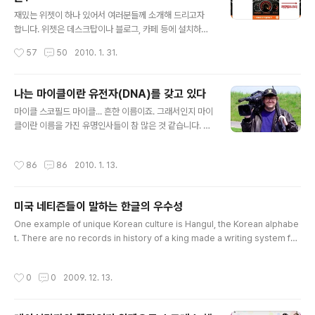
부족함이 많은 것이 사실입니다. 그래서 좀 더 자세한 설명
글 내용
과 함께 여러분들께 를 소개해 드리고자 합니다. 다음과 같
재밌는 위젯이 하나 있어서 여러분들께 소개해 드리고자
이 크게 세 단락으로 나누어 설명을 드리고자 하니 참고하
합니다. 위젯은 데스크탑이나 블로그, 카페 등에 설치하는
시기 바랍니다. 1. 정의 2. 기능 및 활용 3. 총평 1. 올블로그
작은 프로그램으로 그 기능과 목적은 매우 다양합니다. 이
작성시간
57
50
2010. 1. 31.
RUBY란? ▶ http://ruby.allblog.net/ 를 한 마디로 정..
전에 한번 소개해 드렸던 '레이싱걸과 함께하는 끝말잇기
위젯'을 기억하고 계신가요? 지금부터 소개해 드릴 위젯은
'끝말잇기 위젯'을 선보였던 SK엔크린(http://www.encl
나는 마이클이란 유전자(DNA)를 갖고 있다
ean.com/) 위젯 2탄! '미래의 자동차 위젯'입니다. 본인의
글 내용
마이클 스코필드 마이클... 흔한 이름이죠. 그래서인지 마이
얼굴 사진을 등록하면 미래에 타게 될 자동차를 보여주는
클이란 이름을 가진 유명인사들이 참 많은 것 같습니다. 저
똑똑하고 재밌는 위젯입니다. 또한 자기 차량의 이미지와
는 영화와 스포츠에 관심이 많다보니 그쪽분야의 마이클이
정보를 입력하여 자신만의 자동차 위젯을 만들 수도 있습
먼저 생각나는데요. 다들 천재이자 각 분야에서 위대한 업
니다. 자동차에 관심이 많은 분들이나 꿈꾸는 자동차가 있
작성시간
86
86
2010. 1. 13.
적을 쌓은, 또 쌓고 있는 사람들인 것 같습니다. 마이클 하
으신 분은 '미래의 자동차 위젯'을 통해 블로그를 꾸며보시
면 가장 먼저 생각나는 인물 7명을 선정해봤습니다. 물론
는 것도 아주 좋을 것..
개인적인 선정이니 재미로 봐주시길 바랍니다. :) 마이클 잭
미국 네티즌들이 말하는 한글의 우수성
슨 (Michael Jackson) 1958년 8월 29일생, 2009년
글 내용
6월 25일 사망. 마이클 하면 가장 먼저 떠오르는 사람입니
One example of unique Korean culture is Hangul, the Korean alphabe
다. 영원한 팝의 황제 마이클 잭슨. 5세 때부터 그룹 '잭슨
t. There are no records in history of a king made a writing system for
파이브'의 보컬로 가수 활동을 시작한 팝의 전설 마이클 잭
the benefit of the common people except in Korea. The Korean alpha
슨은 이제 정말 전설이 되어버렸습니다. 마이클 잭슨은 히
bet has an exact purpose and objective. So its use cannot be compa
작성시간
0
0
2009. 12. 13.
트..
red with other languages. 한국 문화의 독자성을 가장 잘 보여주는 예가 바로
한글이다. 세계 역사상 전제주의 사회에서 국왕이 일반백성을 위해 문자를 창안한 유
래를 한글외에는 찾아볼 수 없다. 그만큼 한글은 문자발..