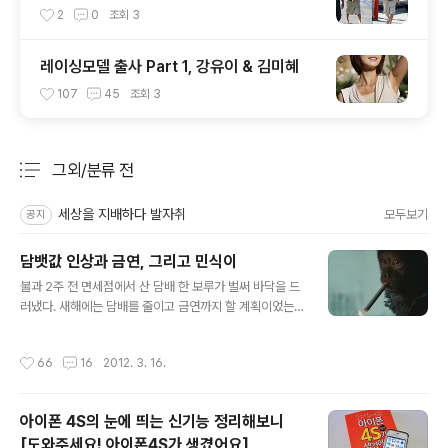
2
0
조회
3
레이싱모델 출사 Part 1, 강유이 & 김미혜
107
45
조회
3
그외/분류 전
분류 전체보기
주요 글 목록
세상을 지배하다 발자취
모두보기
공지
담뱃값 인상과 금연, 그리고 민식이
글 내용
불과 2주 전 면세점에서 산 담배 한 보루가 벌써 바닥을 드
러냈다. 새해에는 담배를 줄이고 금연까지 할 계획이었는
데 오히려 작년보다 흡연량이 더 는 것 같다. 반면 운동량은
줄어들어 스스로에게 미안한 마음이 든다. 반성하는 마음
작성시간
66
16
2012. 3. 16.
으로 산책이라도 하기 위해 집 근처 공원을 찾았다. 쌀쌀한
꽃샘바람이 기도를 지나 폐에 다다르면서 상쾌한 기분이
느껴졌다. 이후 가볍게 운동을 시작했다. 빨리 걷다가 뛰기
아이폰 4S의 눈에 띄는 신기능 정리해보니
도 하고, 공원에 설치된 운동기구도 하면서 상쾌한 기분을
[도와주세요! 아이폰4S가 생겼어요]
만끽했다. 운동을 마치고 집으로 돌아오는 길에 편의점에