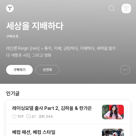
검색하기
티스토리
세상을 지배하다
구독자
5
레인맨 Reign [rein] = 통치, 지배; 군림하다, 지배하다, 세력을 떨치
다 여행과 사진, 그리고 영화
구독하기
방명록
신고하기 레이어
열기
인기글
레이싱모델 출사 Part 2, 김하율 & 한가은
109
61
조회
344
베컴 패션, 베컴 스타일