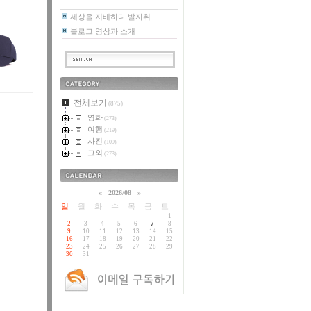
세상을 지배하다 발자취
블로그 영상과 소개
카테고리
전체보기
(875)
영화
(273)
여행
(219)
사진
(109)
그외
(273)
달력
«
2026/08
»
일
월
화
수
목
금
토
1
2
3
4
5
6
7
8
9
10
11
12
13
14
15
16
17
18
19
20
21
22
23
24
25
26
27
28
29
30
31