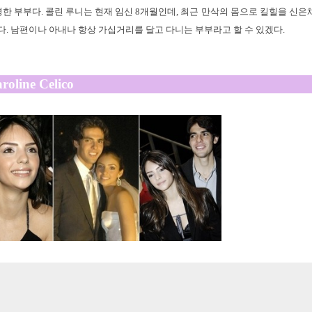
 부부다. 콜린 루니는 현재 임신 8개월인데, 최근 만삭의 몸으로 킬힐을 신은
. 남편이나 아내나 항상 가십거리를 달고 다니는 부부라고 할 수 있겠다.
roline Celico