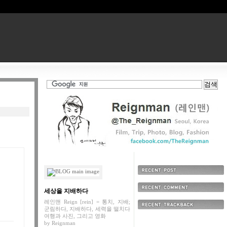
최근에 올라온 글
세상을 지배하다
최근에 달린 댓글
레인맨 Reign [rein] = 통치, 지배;
군림하다, 지배하다, 세력을 떨치다
최근에 받은 트랙백
여행과 사진, 그리고 영화
by
Reignman