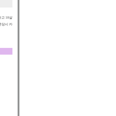
고 18살
혼당시 카