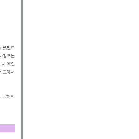
 시쳇말로
의 경우는
미녀 애인
 비교해서
 그럼 어