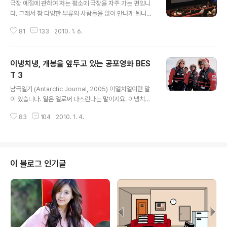
극장 예절에 관하여 저는 평소에 극장을 자주 가는 편입니
다. 그래서 참 다양한 부류의 사람들을 많이 만나게 됩니다.
극장에서 영화를 보는 것 만큼 행복한 시간도 없는 것 같습
81
133
2010. 1. 6.
니다. 하지만 나만의 행복한 시간을 방해하는 사람들이 종
종 있습니다. 우리나라는 OECD에 가입한지 10년이 넘은
경제 선진국이고, 올림픽과 월드컵도 유치한 스포츠 강국
이냉치냉, 개봉을 앞두고 있는 공포영화 BES
입니다. 최근 몇 년전부터는 한류라는 열풍이 세계 곳곳을
강타하며 많은 영화와 드라마들이 수출되고 있습니다. 엔
T 3
글 내용
터테인먼트 강국이지요. 영화수준도 굉장히 높아진 것 같
남극일기 (Antarctic Journal, 2005) 이열치열이란 말
습니다. 삼류 조폭 영화가 유행하던 시절도 있었지만 이제
이 있습니다. 열은 열로써 다스린다는 말이지요. 이냉치냉
는 허투루 영화를 만들면 바로 관객들의 외면으로 이어집
이란 말도 있습니다. 추운 날씨에 이불속에서 뒹굴기만 하
니다. 그만큼 관객들의 수준이 높아진 것이죠. 그런데 이러
83
104
2010. 1. 4.
는 것 보다는 밖에 나가서 운동도 하고, 시원한 냉수로 샤워
한 위상을 간혹 거스르는 사람들이 보입니..
도 하면서 추위를 이기는 것도 좋을 것 같습니다. 여기 등골
을 오싹하게 만들어 줄 공포영화들이 개봉을 앞두고 있습
니다. 여름시즌의 전유물이라고 생각되는 공포영화를 한겨
울에 즐기는 것도 색다른 매력이 될 것 같네요. 그래서 소개
이 블로그 인기글
해 드립니다. 이냉치냉, 개봉을 앞두고 있는 공포영화 세 편
입니다. 더 로드 (개봉 - 2010.01.07) 사실 '더 로드'의 장
르는 공포가 아닙니다. 그러나 시놉시스와 스틸샷, 트레일
러만 보더라도 이 영화가 가진 공포를 어느정도 느낄 수 있
습니..