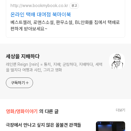
http://www.bookmybook.co.kr
광고
온라인 택배 대여점 북마이북
베스트셀러, 로맨스소설, 판무소설, BL만화를 집에서 택배로
편하게 받아보세요~
로그 정보
세상을 지배하다
레인맨 Reign [rein] = 통치, 지배; 군림하다, 지배하다, 세력
을 떨치다 여행과 사진, 그리고 영화
구독하기
더보기
영화/영화이야기
의 다른 글
극장에서 만나고 싶지 않은 꼴불견 관객들
글 내용