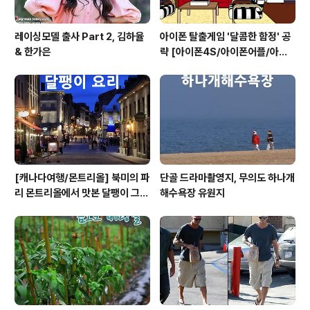
레이싱모델 출사 Part 2, 김하율
아이폰 탈출게임 '달콤한 함정' 공
& 한가은
략 [아이폰4S/아이폰어플/아이
폰게임/방탈출]
[캐나다여행/몬트리올] 북미의 파
단골 드라마촬영지, 무의도 하나개
리 몬트리올에서 맛본 달팽이 그라
해수욕장 유원지
탕 요리