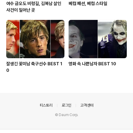
여수 금오도 비렁길, 김복남 살인
베컴 패션, 베컴 스타일
사건이 일어난 곳
잘생긴 꽃미남 축구선수 BEST 1
영화 속 나쁜남자 BEST 10
0
의안내
티스토리
로그인
고객센터
© Daum Corp.