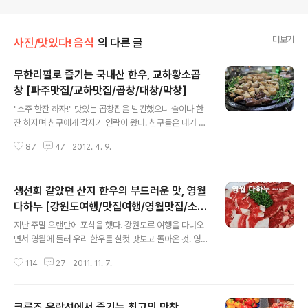
더보기
사진/맛있다! 음식
의 다른 글
무한리필로 즐기는 국내산 한우, 교하황소곱
창 [파주맛집/교하맛집/곱창/대창/막창]
글 내용
"소주 한잔 하자!" 맛있는 곱창집을 발견했으니 술이나 한
잔 하자며 친구에게 갑자기 연락이 왔다. 친구들은 내가 술
을 전혀 못한다는 것을 잘 알고 있지만 맛있는 곱창을 배 터
87
47
2012. 4. 9.
지게 먹을 수 있다는 말로 회유했다. 주말인데다가 곱창이
땡기기도 해서 망설일 틈도 없이 집을 나서긴 했지만 크게
기대하지는 않았다. 그러면서도 맛이 괜찮으면 사진을 찍
생선회 같았던 산지 한우의 부드러운 맛, 영월
어 블로그에 올려야겠다는 생각으로 카메라까지 챙겨 교하
신도시로 향했다. 친구들부터 만나 간단히 인사를 하고 곱
다하누 [강원도여행/맛집여행/영월맛집/소고
글 내용
창집에 들어가 자리를 잡고 앉았다. 황소곱창이라는 심플
기맛집/한우맛집]
지난 주말 오랜만에 포식을 했다. 강원도로 여행을 다녀오
한 이름의 곱창집은 테이블이 몇 개 되지 않는 아담한 규모
면서 영월에 들러 우리 한우를 실컷 맛보고 돌아온 것. 영월
였다. 그리고 대충 둘러보니 생긴 지 얼마 되지 않은 가게인
에 가면 다하누촌이라는 유명한 한우마을이 있는데 이곳에
것 같았는데 초저녁부터 가게 안은 손님들로 북적였다. 원
114
27
2011. 11. 7.
서 고기 파티를 벌였다. 이번 여행은 여행 일정도 아주 즐거
형 테이블을 가운데 놓고 네 사람..
웠지만 맛 좋은 한우를 맛볼 수 있어 더 행복한 여행, 맛있
는 여행이 된 것 같다. 사실 고기를 워낙 좋아해서 평소에도
크루즈 유람선에서 즐기는 최고의 만찬
고기를 자주 먹고 있기는 하지만 소고기보다 돼지고기를