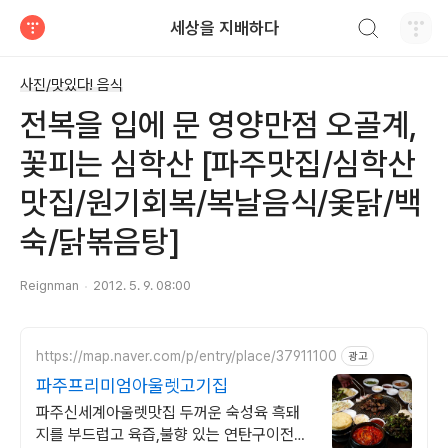
검색하기
세상을 지배하다
티스토리
사진/맛있다! 음식
전복을 입에 문 영양만점 오골계,
꽃피는 심학산 [파주맛집/심학산
맛집/원기회복/복날음식/옻닭/백
숙/닭볶음탕]
Reignman
2012. 5. 9. 08:00
https://map.naver.com/p/entry/place/37911100
광고
파주프리미엄아울렛고기집
파주신세계아울렛맛집 두꺼운 숙성육 흑돼
지를 부드럽고 육즙,불향 있는 연탄구이전문