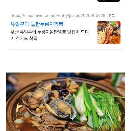
점
https://map.naver.com/p/entry/place/2020905928
광고
유일무이 돌판누룽지짬뽕
부산 유일무이 누룽지돌판짬뽕 맛집이 드디
어 경기도 착륙