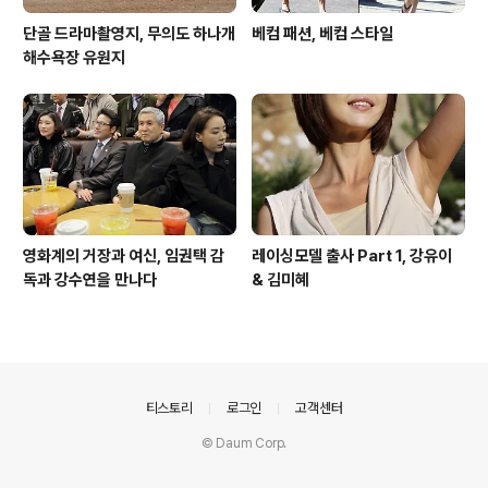
단골 드라마촬영지, 무의도 하나개
베컴 패션, 베컴 스타일
해수욕장 유원지
영화계의 거장과 여신, 임권택 감
레이싱모델 출사 Part 1, 강유이
독과 강수연을 만나다
& 김미혜
의안내
티스토리
로그인
고객센터
© Daum Corp.