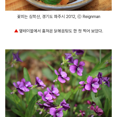
꽃피는 심학산, 경기도 파주시 2012, ⓒ Reignman
▲
옆테이블에서 훔쳐온 닭볶음탕도 한 컷 찍어 보았다.