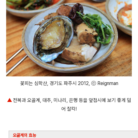
꽃피는 심학산, 경기도 파주시 2012, ⓒ Reignman
▲
전복과 오골계, 대추, 미나리, 은행 등을 앞접시에 보기 좋게 덜
어 찰칵!
오골계의 효능