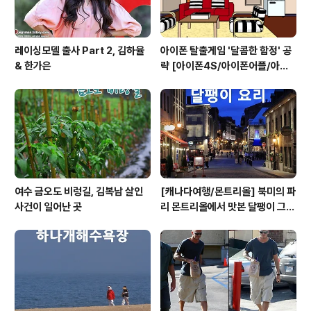
레이싱모델 출사 Part 2, 김하율
아이폰 탈출게임 '달콤한 함정' 공
& 한가은
략 [아이폰4S/아이폰어플/아이
폰게임/방탈출]
여수 금오도 비렁길, 김복남 살인
[캐나다여행/몬트리올] 북미의 파
사건이 일어난 곳
리 몬트리올에서 맛본 달팽이 그라
탕 요리