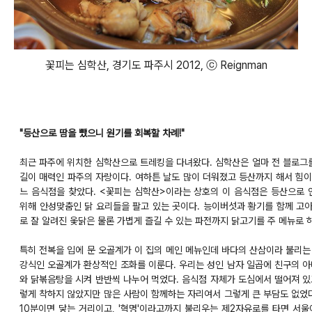
꽃피는 심학산, 경기도 파주시 2012, ⓒ Reignman
"등산으로 땀을 뺐으니 원기를 회복할 차례!"
최근 파주에 위치한 심학산으로 트레킹을 다녀왔다. 심학산은 얼마 전 블로그
길이 매력인 파주의 자랑이다. 여하튼 날도 많이 더워졌고 등산까지 해서 힘이
느 음식점을 찾았다. <꽃피는 심학산>이라는 상호의 이 음식점은 등산으로 
위해 안성맞춤인 닭 요리들을 팔고 있는 곳이다. 능이버섯과 황기를 함께 고
로 잘 알려진 옻닭은 물론 가볍게 즐길 수 있는 파전까지 닭고기를 주 메뉴로 
특히 전복을 입에 문 오골계가 이 집의 메인 메뉴인데 바다의 산삼이라 불리
강식인 오골계가 환상적인 조화를 이룬다. 우리는 성인 남자 일곱에 친구의 아
와 닭볶음탕을 시켜 반반씩 나누어 먹었다. 음식점 자체가 도심에서 떨어져 
렇게 착하지 않았지만 많은 사람이 함께하는 자리여서 그렇게 큰 부담도 없었
10분이면 닿는 거리이고, '혁명'이라고까지 불리우는 제2자유로를 타면 서울