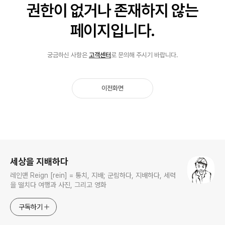
로그 정보
세상을 지배하다
레인맨 Reign [rein] = 통치, 지배; 군림하다, 지배하다, 세력
을 떨치다 여행과 사진, 그리고 영화
구독하기