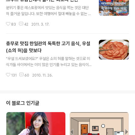
글 내용
더 많이 먹는 편이고, 소고기를 먹더라도 주로 호주산이나
분위기 좋은 레스토랑에서 맛있는 음식을 먹는 것은 대단
뉴질랜드산 쇠고기를 먹고 있다. 한우의 경우 다소 부담스
히 즐거운 일입니다. 또한 여행에서 절대 빼놓을 수 없는 것
러운 가격 때문에 명절이나 가족의 생일 등 특별한 날에만
중에 하나가 바로 음식입니다. 그런 의미에서 여행을 좋아
맛을 볼 수 있었는데 영월 다하누촌의 소고기는 비교적 저
83
42
2011. 3. 17.
하는 미식가들에게는 크루즈 유람선에서의 식사가 상당한
렴한 가격 덕분에 부담이 덜했다. "소고기가 돼지고기 값이
의미를 가질 것으로 생각됩니다. 최근 들어 크루즈 회사들
야!" 영월 다하누촌에서 판매..
이 세계적으로 유명한 요리사들과 계약을 맺으면서 고객들
충무로 맛집 한일관의 독특한 고기 음식, 우설
에게 보다 다양하고 수준 높은 음식을 제공하고 있습니다.
여행가의 배고픔과 미식가의 입맛을 동시에 사로잡을 수
(소의 혀)을 맛보다
글 내용
있는 기회가 된 셈입니다. 오세아니아 크루즈에는 자크 페
"우설 드셔보셨어요?" 우설은 소의 혀를 말하는 것으로 미
펭(Jacques Pepin)이라는 프랑스 출신의 세계적인 주방
식가들 사이에서는 이미 많은 인기를 누리고 있는 음식이
장이 함께 합니다. 자크 페팽은 미국에서 가장 유명한 셰프
지만 아직까지 다소 생경한 느낌을 지울 수 없는 음식이기
중 한명으로 프랑스 대통령의 전속 요리사를 지낸 바 있는
131
60
2010. 11. 26.
도 합니다. 저도 이번에 처음 맛을 보게 되었는데 식감이 예
인물입니다. 그것도 3명씩이나 말이..
상했던 것과 많은 차이가 있더군요. 혓바닥이라고 하니까
씹는 맛이 뭔가 물컹물컹할 것으로 예상했지만 의외로 쫄
깃쫄깃하더란 말이죠. 그리고 근육부위와는 또 전혀 다른
조직이기 때문에 고기가 아주 연하고 부드럽습니다. 그럼
이 블로그 인기글
지금부터 우설의 맛있는 이야기 들려드리겠습니다. 우설을
맛보게 된 장소는 충무로에 위치한 이라는 식당입니다. 일
본식 야키니쿠 전문점 한일관은 일본 오사카에 위치한 한
인 식당이 그 원조라고 합니다. 일본식 *야키니쿠와 한국의
전통 음식의 조화로 오사카의 일본인들과 한국..