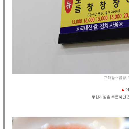
교하황소곱창, 경기
▲
메
무한리필을 주문하면 곱창