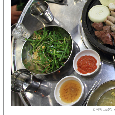
교하황소곱창, 경기