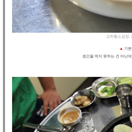
교하황소곱창, 경기
▲
기본
생간을 먹지 못하는 건 아닌데