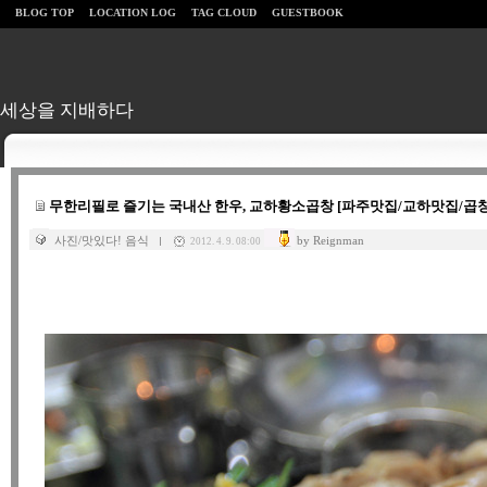
BLOG TOP
LOCATION LOG
TAG CLOUD
GUESTBOOK
세상을 지배하다
무한리필로 즐기는 국내산 한우, 교하황소곱창 [파주맛집/교하맛집/곱창
사진/맛있다! 음식
by Reignman
2012. 4. 9. 08:00