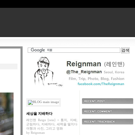
최근에 올라온 글
세상을 지배하다
최근에 달린 댓글
레인맨 Reign [rein] = 통치, 지배;
군림하다, 지배하다, 세력을 떨치다
최근에 받은 트랙백
여행과 사진, 그리고 영화
by
Reignman