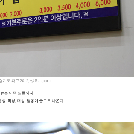
도 파주 2012, ⓒ Reignman
뉴는 아주 심플하다.
, 막창, 대창, 염통이 골고루 나온다.