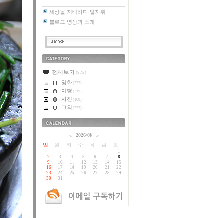
세상을 지배하다 발자취
블로그 영상과 소개
카테고리
전체보기
(875)
영화
(273)
여행
(219)
사진
(109)
그외
(273)
달력
«
2026/08
»
일
월
화
수
목
금
토
1
2
3
4
5
6
7
8
9
10
11
12
13
14
15
16
17
18
19
20
21
22
23
24
25
26
27
28
29
30
31