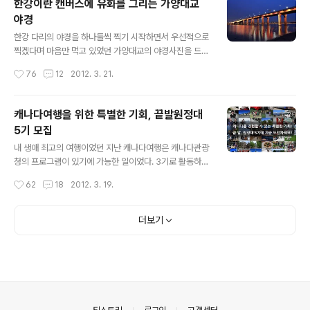
한강이란 캔버스에 유화를 그리는 가양대교
기록마저 꺾으며 승승장구할 수 있었던 이유는 프랑스 관
야경
객들의 전반적인 소비 성향이 북미나 우리나라와 조금 차
글 내용
이가 있기 때문이기도 하지만 영화가 워낙 재미있고 감동
한강 다리의 야경을 하나둘씩 찍기 시작하면서 우선적으로
적인 데에 더 큰 이유가 있다고 본다. 그렇다면 이 영화의
찍겠다며 마음만 먹고 있었던 가양대교의 야경사진을 드디
매력은 어디에 있을까? 우선 실화이기 때문에 지극히 타당
어 카메라에 담았다. 가양대교는 대중교통을 이용한 접근
작성시간
76
12
2012. 3. 21.
한 감동, 이것이 의 가장 큰 매력이다. 그렇지 않아도 두 남
성이 워낙 좋지 않기도 하지만 지난 겨울 날씨가 워낙 추웠
자의 특별한 우정은 지난 2..
기 때문에 겨울 내내 엄두를 내지 못했다. 그러던 중 날씨가
조금씩 풀린 틈을 타 카메라와 삼각대를 챙겨 집을 나섰다.
캐나다여행을 위한 특별한 기회, 끝발원정대
다리 시작 부근에 설치된 엘리베이터를 타고 아래로 내려
5기 모집
가 적당한 곳에 자리를 잡았다. 얼마 지나지 않아 태양이 지
글 내용
평선 너머로 자취를 감추고 다리에 조명이 들어오기 시작
내 생애 최고의 여행이었던 지난 캐나다여행은 캐나다관광
했다. 다리의 조명이 하늘보다 두드러지는 시점이 오면서
청의 프로그램이 있기에 가능한 일이었다. 3기로 활동하면
강물에 비치는 반영이 더욱 아름다워 보였다. 그렇게 한강
서 캐나다의 웅장한 대자연과 세련된 도시, 그 속에 공존하
작성시간
62
18
2012. 3. 19.
이란 캔버스에 유화를 그리는 가양대교의 야경을 감상하며
는 다양한 문화를 경험하고 또, 친절한 사람들과 마주하며
느긋하게 시간을 보냈다. 강바람이 차긴 ..
캐나다의 매력을 십분 느낄 수 있었다. 는 캐나다관광청의
슬로건인 끝없는 발견의 앞글자를 더한 말로 아주 당당한
더보기
기세, 좋은 끗수가 잇따라 나오는 기세라는 의미의 한글인
'끗발'과도 일맥상통한다. 결국 관광청의 적극적인 지원을
통해 광활한 캐나다의 숨겨진 다양한 모습들을 발견해 나
가는 원정대를 뜻하는 것이다. 지난 2009년부터 시작된
프로그램은 현재까지 꾸준히 지속되며 드디어 올해 다섯
번째 원정대원들을 모집하게 되었다. "만 18세 이상!! 소셜
의안내