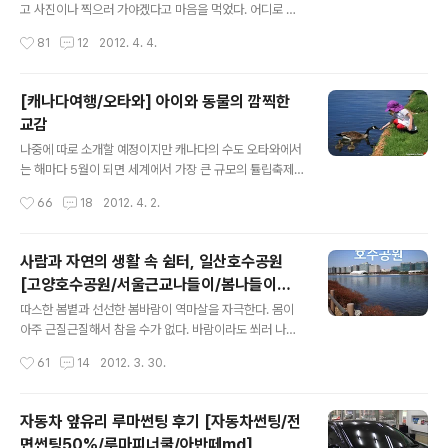
에는 예전의 석조 소금창고를 리모델링한 소금박물관이 자
고 사진이나 찍으러 가야겠다고 마음을 먹었다. 어디로 갈
리 잡고 있다. 지난 2007년 개관한 소금박물관은 태평염
까 하다가 메가박스 신촌에서 영화를 보기로 했기 때문에
작성시간
81
12
2012. 4. 4.
전과 더불어 근대문화 유산으로 등록되었으며 소금의 역사
근처를 벗어나지 않는 범위의 적당한 장소를 물색했다. 그
와 기원, 소금 생산에 필요한 도구, 소금..
러다 영화가 끝나는 시간도 그렇고 겨우내 찍지 못했던 야
경사진을 찍기로 결심했다. 덩치가 큰 카메라와 삼각대가
[캐나다여행/오타와] 아이와 동물의 깜찍한
좀 거추장스럽긴 했지만 영화를 재미있게 감상하고 서대문
교감
안산에 올랐다. 안산은 그리 멀지도 않을 뿐더러 예전부터
글 내용
가 보고 싶었던 포인트였는데 이번이 첫 방문이었다. 참고
나중에 따로 소개할 예정이지만 캐나다의 수도 오타와에서
로 안산은 홍제동, 독립문, 서대문 구청, 연대, 이대 등 올라
는 해마다 5월이 되면 세계에서 가장 큰 규모의 튤립축제
갈 수 있는 루트가 다양하다. 나는 세브란스병원 앞에서 7
가 열린다. 마침 지난 캐나다여행과 타이밍이 맞아떨어져
작성시간
66
18
2012. 4. 2.
024버스를 타고 종점인 봉원사에서 내려 산에 올랐는데
서 튤립축제가 열리는 커미셔너스 공원(Commissioner
버스에서 내리면 바로 등산을 시작할..
s Park)에 찾아가 보기로 하였다. 얼마나 화려하고 예쁜
볼거리가 기다리고 있을지 내심 기대를 하고 차에 올랐다.
사람과 자연의 생활 속 쉼터, 일산호수공원
공원에 도착하자 드넓게 펼쳐져 있는 튤립밭이 눈에 들어
[고양호수공원/서울근교나들이/봄나들이추
왔다. 기대했던 것만큼 인상적인 풍경이었다. 알록달록 흐
글 내용
천/3월여행지]
드러지게 피어 있는 튤립을 배경으로 사진을 찍으며 시간
따스한 봄볕과 선선한 봄바람이 역마살을 자극한다. 몸이
을 보내다 호수쪽으로 눈길을 돌렸다. 커미셔너스 공원 바
아주 근질근질해서 참을 수가 없다. 바람이라도 쐬러 나가
로 옆에 자리 잡은 다우스 호수(Dows Lake)였다. 캐나다
기 위해 일산에 있는 고양 호수공원을 찾았다. 지금은 서울
작성시간
61
14
2012. 3. 30.
에서는 발에 채는 것이 호수이기 때문에 특별히 인상적인
에서 살고 있지만 과거 10년 가까이 일산에 거주한 시절이
모습을 찾아볼 수는 없었지만 아이들과..
있기 때문인지 호수공원은 아주 친근하고 익숙한 느낌을
주는 곳이다. 그런데 곰곰히 생각해보면 호수공원에 가 본
자동차 앞유리 루마썬팅 후기 [자동차썬팅/전
적이 거의 없는 것 같다. 차를 타고서라도 늘상 지나치게 되
면썬팅50%/루마피너쿨/아반떼md]