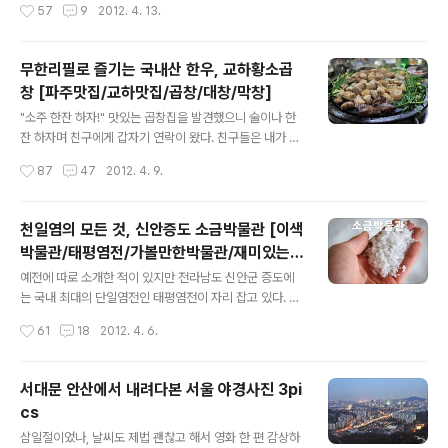
작성시간
57
9
2012. 4. 13.
도 아주 재밌다. 이태원 프리덤 저 찬란한 불빛 oh oh oh
여행보다는 시간적인 여유를 갖고 느긋하게 여행을 즐기기
이태원..
에 더욱 적합한 나라라고 할 수 있다. 사실 시간이 아무리
많아도 캐나다여행을 한번에 끝낸다는 것은 무리라고 본
무한리필로 즐기는 국내산 한우, 교하황소곱
다. 시간적인 여유가 없다면 차라리 한곳만 집중해서 여행
창 [파주맛집/교하맛집/곱창/대창/막창]
하고 다른 지역은 나중을 기약하는 것이 더 나을 것 같다.
글 내용
"캐나다 여행의 길잡이 비아레일!" 편안한 휴식과 느긋한
"소주 한잔 하자!" 맛있는 곱창집을 발견했으니 술이나 한
여행을 동시에 즐기고 싶다면 칙칙폭폭 기차에 몸을 맡기
잔 하자며 친구에게 갑자기 연락이 왔다. 친구들은 내가 술
자. 캐나다에는 '비아레일(Viarail)'이라고 하는 국영철도
을 전혀 못한다는 것을 잘 알고 있지만 맛있는 곱창을 배 터
작성시간
87
47
2012. 4. 9.
가 19개 노선으로 전 지역을 운행하고 있어 이동수단으로
지게 먹을 수 있다는 말로 회유했다. 주말인데다가 곱창이
활용함과 동시에 기차 안에서 ..
땡기기도 해서 망설일 틈도 없이 집을 나서긴 했지만 크게
기대하지는 않았다. 그러면서도 맛이 괜찮으면 사진을 찍
천일염의 모든 것, 신안증도 소금박물관 [이색
어 블로그에 올려야겠다는 생각으로 카메라까지 챙겨 교하
박물관/태평염전/가볼만한박물관/재미있는박
신도시로 향했다. 친구들부터 만나 간단히 인사를 하고 곱
글 내용
물관추천]
창집에 들어가 자리를 잡고 앉았다. 황소곱창이라는 심플
예전에 따로 소개한 적이 있지만 전라남도 신안군 증도에
한 이름의 곱창집은 테이블이 몇 개 되지 않는 아담한 규모
는 국내 최대의 단일염전인 태평염전이 자리 잡고 있다. 이
였다. 그리고 대충 둘러보니 생긴 지 얼마 되지 않은 가게인
름부터 거창한 이곳에서는 무려 462만㎡(약 140만평,
작성시간
61
18
2012. 4. 6.
것 같았는데 초저녁부터 가게 안은 손님들로 북적였다. 원
여의도 면적의 2배)의 소금밭에서 해마다 15,000톤 이상
형 테이블을 가운데 놓고 네 사람..
의 천일염이 생산되고 있다. 이는 국내 생산량의 5%를 차
지하는 양으로 그 규모를 미루어 짐작해볼 수 있다. 태평염
서대문 안산에서 내려다본 서울 야경사진 3pi
전은 염전의 크기나 염전에서 생산되는 소금량의 규모가
cs
워낙 크고 많기 때문에 전국적으로 유명세를 타고 해마다
글 내용
많은 관광객들이 찾는 곳이기도 하다. 또한 태평염전 입구
삼일절이었나, 날씨도 제법 괜찮고 해서 영화 한 편 감상하