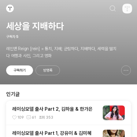
검색하기
티스토리
세상을 지배하다
구독자
5
레인맨 Reign [rein] = 통치, 지배; 군림하다, 지배하다, 세력을 떨치
다 여행과 사진, 그리고 영화
구독하기
방명록
신고하기 레이어
열기
인기글
레이싱모델 출사 Part 2, 김하율 & 한가은
109
61
조회
353
레이싱모델 출사 Part 1, 강유이 & 김미혜