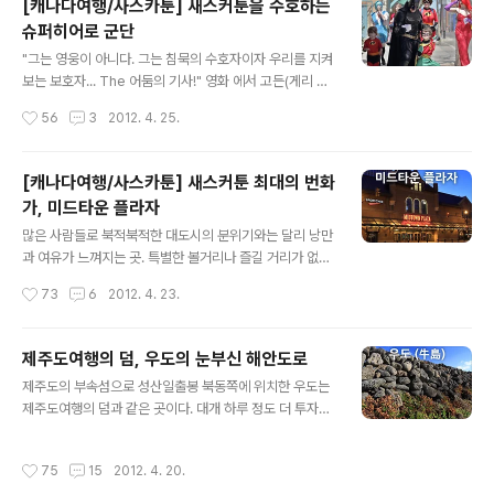
[캐나다여행/사스카툰] 새스커툰을 수호하는
있다는 기대를 갖게 해주었기 때문이다. 어느덧 30대 중반
슈퍼히어로 군단
을 바라보는 나이가 되었지만 그동안 나이에 비해 성숙하
글 내용
지 못한 삶을 살아왔던 것 같다. 그런 내가 우열이를 바라보
"그는 영웅이 아니다. 그는 침묵의 수호자이자 우리를 지켜
며 결혼과 육아에 대한 꿈을 키우고, 정신적으로나 인격적
보는 보호자... The 어둠의 기사!" 영화 에서 고든(게리 올
으로 한층 더 성숙할 수 있게 되었다. 현실을 냉철히 받아들
드만) 형사가 배트맨을 지칭하며 던진 마지막 대사이다. 개
작성시간
56
3
2012. 4. 25.
일 수 있는 지혜와 동시에 이상과 적당히 타협할 수 있는 지
인적으로 애니메이션을 기반으로 만든 슈퍼히어로물을 그
혜를 배우게 된 것이다..
다지 좋아하지 않았는데 크리스토퍼 놀란의 를 시작으로
서서히 흥미를 갖게 되었다. 그리고 를 보며 흥미의 정점을
[캐나다여행/사스카툰] 새스커툰 최대의 번화
찍게 되었다. 이후 다시금 흥미를 잃어 가고 있다가 올여름
가, 미드타운 플라자
개봉 예정인 를 기다리고 있었는데 그 전에 영화에서나 보
글 내용
던 슈퍼히어로를 실제로 맞닥뜨리게 되어 영화에 대한 기
많은 사람들로 북적북적한 대도시의 분위기와는 달리 낭만
대가 더 커지게 되었다. 그들을 만난 곳은 다름 아닌 캐나다
과 여유가 느껴지는 곳. 특별한 볼거리나 즐길 거리가 없음
의 사스카툰. 이틀 전 블로그를 통해 소개했던 '사스카툰 여
에도 사람의 마음을 홀리는 묘한 매력을 간직한 곳. 캐나다
작성시간
73
6
2012. 4. 23.
행의 중심, 미드타운 프라자' 앞에서 슈퍼히어로 군단을 만
중부의 소도시 사스카툰(Saskatoon)에서 받은 인상이다.
난 것이다. 그날 만난 슈..
예전에도 한번 소개한 적이 있지만 사스카툰 만큼이나 평
화롭고 한적한 도시는 없었던 것 같다. 어떤 사람에게는 도
제주도여행의 덤, 우도의 눈부신 해안도로
시의 이름조차 생소하게 들리겠지만 사스카툰을 여행한 경
글 내용
제주도의 부속섬으로 성산일출봉 북동쪽에 위치한 우도는
험이 있는 나에게는 대단히 특별한 도시로 기억된다. 그러
제주도여행의 덤과 같은 곳이다. 대개 하루 정도 더 투자하
한 사스카툰에 라는 대형 쇼핑몰이 자리 잡고 있다. '미드타
여 우도까지 둘러보면 제주도여행을 보다 알차게 즐길 수
운'이라는 이름이 말해주듯 시내의 중심을 차지한다. 그리
있는데 계절별로 백팔십도 달라지는 우도의 매력 때문인지
고 쇼핑몰을 중심으로 나름 번화가를 형성하고 있다. 사스
작성시간
75
15
2012. 4. 20.
한번 가게 되면 다음 제주도여행 때 다시 찾게 되는 곳이 또
카툰을 여행하면서 가장 오랜 시간을 보낸 지역이기도 하