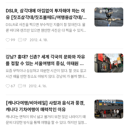
우도이기도 하다. 우도는 개인적으로 딱 한 번 가 보았는데
다. 앞서 대형 쇼핑몰이라고 말하긴 ..
때마침 기상이 악화되어 5일 동안 이나 섬 안에 갇혀 지낸
DSLR, 삼각대에 아낌없이 투자해야 하는 이
경험이 있다. 어떻게 보면 충분히 안좋은 추억이 될 수 있는
유 [짓조삼각대/짓조볼헤드/여행용삼각대/G
상황이었지만 돌이켜보면 그저 즐겁고 소중한 추억으로 기
글 내용
T1542T/GH1780QR/GC1100]
억될 뿐이다. 우도에서의 추억이 즐겁고 소중한 이유는 좋
DSLR로 사진을 찍으면 부수적인 지출이 참 많아진다. 물
은 사람과 함께였다는 이유가 가장 크지만 우도가 가진 매
론 바디와 렌즈만 있으면 웬만한 사진은 다 찍을 수 있지만
력적인 풍경이 더해졌기 때문이기도 하다. 웅장한 기암절
보다 나은 사진을 위해 또, 새로운 영역의 사진을 찍기 위해
작성시간
99
17
2012. 4. 18.
벽이 인상적인 톨칸이와 우도의 또..
서는 다양한 액세서리에 눈을 돌릴 필요가 있다. 그중에서
가장 먼저 구입하게 되는 액세서리는 바로 삼각대. 장노출
이 필요한 야경사진이나 평행을 맞추고 조리개를 조여서
강남? 홍대? 신촌? 세계 각국의 문화와 자유
찍는 풍경사진, 흔들림에 민감한 동영상 등을 보다 수월하
를 접할 수 있는 서울여행의 중심, 이태원 프
게 촬영하기 위해서 삼각대는 필수적인 액세서리가 되기
글 내용
리덤
때문에 많은 사람들이 삼각대를 사용한다. 개인적으로 사
요즘 무척이나 심심하고 따분한 시간이 많다. 할 것도 없고
진을 찍으면서 신세계를 경험하게 해 준 세 가지 요소가 있
시간 때울 만한 장소도 마땅치 않다. 강남에 가 볼까 했더니
는데 그중 하나가 바로 삼각대이다. 나머지 둘은 플래시와
집에서 너무 멀고 사람도 많아 좀 그렇다. 그래서 집 근처
작성시간
67
11
2012. 4. 16.
RAW이고, 이 세 가지 요소와 친하게 지내면서 사진의 재
홍대에 가 볼까 했더니 주말에는 강남보다 사람이 더 많다.
미와 실력이 한층 더 좋아지게 된 것..
옆으로 살짝 눈을 돌려보았지만 신촌은 또 뭔가 부족하다.
어디 괜찮은 곳 없을까? 음악이 있고, 사랑이 있고, 세계가
[캐나다여행/비아레일] 사람과 음식과 풍경,
있는 그런 곳 말이다. "배달하는 집배원 물건파는 판매원
캐나다 기차여행이 매력적인 이유
기타치는 김태원 모두 모여 이태원!" 라디오를 켠다. 나온
글 내용
지 꽤 오래된 곡이지만 익숙한 멜로디의 유행가가 흘러나
캐나다는 면적이 워낙 넓고 볼거리 또한 많은 나라이기 때
온다. 예전에는 곁귀로 들어서 잘 몰랐는데 이거이거 듣는
문에 다양한 방식을 통해 여행을 할 수 있다. 하지만 일정을
사람의 마음을 매우 들뜨게 하는 곡인 것 같다. 게다가 가사
무리하게 잡아 짧은 시간 동안 많은 곳을 돌아보는 방식의