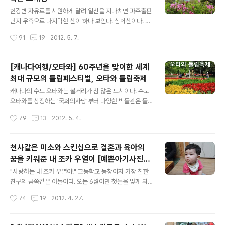
더운 복날의 원기 회복을 위해 안성맞춤인 닭 요리들을 팔
글 내용
고 있는 곳이다. 능이버섯과 황기를 함께 고아 먹는 백숙에
한강변 자유로를 시원하게 달려 일산을 지나치면 파주출판
서부터 얼큰한 닭볶음탕과 여름철 보양식으로 잘 알려진
단지 우측으로 나지막한 산이 하나 보인다. 심학산이다. 팔
옻닭은 물론 가볍게 즐길 수 있는 파전까지 닭고기를 주 메
각정 모자를 쓰고 우뚝 솟아 있지만 정상까지의 높이는 20
작성시간
91
19
2012. 5. 7.
뉴로 하고 있다. 특히 전복을 입에 문 오골계가 이 집의 메
0m가 채 되지 않으며, 산 밑에서 정상까지 느린 걸음으로
인 메뉴인데 바다의 산삼이라 불리는 ..
도 30분이면 도달하는 비교적 얕은 산이다. 하지만 산은
높이로만 말하는 것이 아니다. 주위가 산이 없는 평야지대
[캐나다여행/오타와] 60주년을 맞이한 세계
라 그런지 심학산의 존재감은 남다르다. 특히 이렇다할 등
최대 규모의 튤립페스티벌, 오타와 튤립축제
산 코스가 없는 일산, 파주 지역 주민들에게 심학산은 청계
글 내용
산과 수락산 부럽지 않은 존재로 큰 인기를 끌고 있다. 정상
캐나다의 수도 오타와는 볼거리가 참 많은 도시이다. 수도
의 팔각정에서 내려다보는 풍경도 여간 시원하고 아름다운
오타와를 상징하는 '국회의사당'부터 다양한 박물관은 물
것이 아니다. 게다가 다채로운 야생화들로 둘러싸인 둘레
론 세계문화유산에 빛나는 '리도 운하', 그리고 총독이 살고
작성시간
79
13
2012. 5. 4.
길은 심학산이 자랑이자 백미이다. "향긋한 봄꽃의 천국!"
있는 관저 '리도홀'까지 유명한 관광 명소들이 밀집되어 있
한편 심학산에는 다양한 동식물이 살..
어 세계 각국의 수많은 관광객들이 오타와를 찾는다. 게다
가 수도이다 보니 다채로운 축제와 행사가 끊이지 않고 열
천사같은 미소와 스킨십으로 결혼과 육아의
리게 되는데 규모가 크고 계절별로 컨셉이 다른 오타와만
꿈을 키워준 내 조카 우열이 [예쁜아기사진/
의 축제 역시 많은 사람들을 불러모으는 요인이 된다. 해마
글 내용
베이비사진]
다 정말 많은 행사가 열리고 있지만 그중에서도 가장 대표
"사랑하는 내 조카 우열이!" 고등학교 동창이자 가장 친한
적인 축제는 5월의 시작을 알리는 '오타와 튤립 페스티
친구의 금쪽같은 아들이다. 오는 6월이면 첫돌을 맞게 되
벌'이 아닐까 싶다. 오타와의 5월은 1년 중 가장 활기를 띠
는 우열이는 엄마, 아빠, 가족의 사랑은 물론 친구들의 관심
작성시간
74
19
2012. 4. 27.
는 달이다. 오타와 시민들은 물론 축제를 즐기러 온 관광객
과 사랑까지 먹으며 하루가 다르게 쑥쑥 자라고 있다. 우열
들로 도시 전체가 아주 북적북적하기..
이는 내게도 금쪽은 존재이다. 이 작고 귀여운 어린아이가
단순한 조카의 의미를 넘어 나로 하여금 좋은 아빠가 될 수