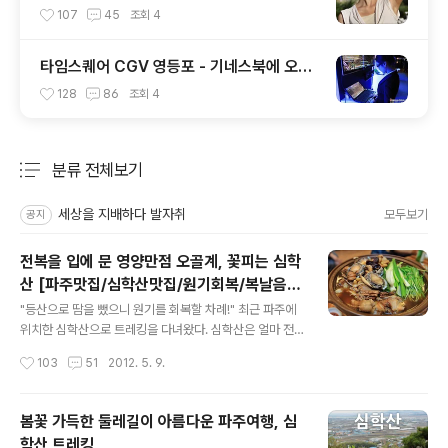
107
45
조회
4
타임스퀘어 CGV 영등포 - 기네스북에 오른
세계에서 가장 큰 극장스크린
128
86
조회
4
분류 전체보기
주요 글 목록
세상을 지배하다 발자취
모두보기
공지
전복을 입에 문 영양만점 오골계, 꽃피는 심학
산 [파주맛집/심학산맛집/원기회복/복날음
글 내용
식/옻닭/백숙/닭볶음탕]
"등산으로 땀을 뺐으니 원기를 회복할 차례!" 최근 파주에
위치한 심학산으로 트레킹을 다녀왔다. 심학산은 얼마 전
블로그를 통해 소개하기도 했지만 봄꽃 향기가 물씬 풍기
작성시간
103
51
2012. 5. 9.
는 둘레길이 매력인 파주의 자랑이다. 여하튼 날도 많이 더
워졌고 등산까지 해서 힘이 많이 빠진 나는 친구들과 함께
심학산 입구에 위치한 어느 음식점을 찾았다. 이라는 상호
봄꽃 가득한 둘레길이 아름다운 파주여행, 심
의 이 음식점은 등산으로 인하여 허기진 배를 채우거나 무
학산 트레킹