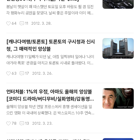
는 곳이라 되게 많이 갔을 것도 한데 고등학교 3학년 때 졸
글 내용
업사진을 찍기 위해 선생님, 친구들과 한번 다녀온 기억이
봄날의 햇살이 꽤 따스했던 토요일 오후 바람도 쐴 겸 임진
유일하다. 게다가 그때는 졸업사진이 목적이었기 때문에
각 평화누리 공원을 찾았다. 날씨 좋은 주말이라 이미 예상
규모가 큰 호수공원을 제대로 둘러보지도 못했다. 하긴 공
은 하고 있었지만 공원 입구에서부터 나들이를 온 사람들
작성시간
64
11
2012. 3. 28.
부할 시간도 부족한 학창시절에 공원에서 느긋한 시간을
로 북적였다. 인파를 뚫고 들어가 공원을 거닐며 사진을 찍
보내는 게 쉽지는 않았다. 방과 시간..
기 시작했다. 동행한 친구가 사진에는 영 관심이 없어서 몇
장 찍고 말아야 했지만 오랜만에 찾은 평화누리를 산책하
[캐나다여행/토론토] 토론토의 구시청과 신시
고 시원한 풍경을 눈으로 바라보는 것 만으로도 충분히 즐
청, 그 매력적인 앙상블
거웠다. 적당히 돌아다니다가 음료수로 목도 좀 축이고 일
글 내용
산으로 발길을 돌렸다. 돌아오는 길에도 여전히 따스한 봄
캐나다여행 11일째가 되던 날, 아침 일찍부터 일어나 '나이
볕이 세상을 비추고 있었다. 하지만 차를 향해 내리쬐는 태
아가라 폭포' 관광을 마치고 토론토 시내로 돌아왔다. 이동
양은 불편함이 느껴질 정도로 강했다. 가뜩이나 앞유리에
하는 데 제법 시간이 걸리기 때문에 오가는 차 안에서 새우
작성시간
63
17
2012. 3. 26.
썬팅이 되어 있지 않아 몸으로는 자외선을 고스란히 흡수
잠을 청하긴 했지만 다음날 아침 킹스턴으로 이동해야 했
해야 했고 또, 도로에 반사된 태양빛 때문..
기에 토론토에 도착하자마자 호텔로 들어가 휴식을 취했
다. 하지만 시계를 보니 겨우 5시, 잠자리에 들어가기에는
언터처블: 1%의 우정, 아마도 올해의 앙상블
너무 이른 시각이었다. 고민할 것도 없이 카메라와 삼각대
[코미디 드라마/버디무비/실화영화/감동영화
를 챙겨 호텔문을 나섰다. 저녁을 먹으며 나이아가라에서
글 내용
추천]
탕진한 에너지를 보충할 필요도 있었고, 토론토에서의 짧
올해의 앙상블 작년 연말 프랑스에서 흥행 센세이션을 일
은 일정을 그렇게 마무리할 수는 없었기에... "나오기는 했
으킨 영화 이 국내에 상륙했다. 은 박스오피스 10주 연속 1
는데 마땅히 갈 데가 없어!" 온타리오주에서 통역과 가이드
위에 오르며 무려 2,100만 명의 관객을 끌어모은 흥행작이
작성시간
78
13
2012. 3. 23.
는 물론 운전까지 맡아주신 임선생님과는 다음날 재회를
다. 프랑스의 전체 인구를 감안하면 세 명에 한 명꼴로 이
위해 이미 헤어진 상태. 차도 없고 어디..
영화를 봤다고 할 수 있다. 블록버스터 영화에 비하면 흥행
에 취약하다고 볼 수 있는 드라메디 장르의 영화가 의 흥행