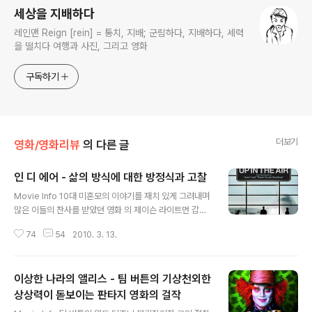
세상을 지배하다
레인맨 Reign [rein] = 통치, 지배; 군림하다, 지배하다, 세력
을 떨치다 여행과 사진, 그리고 영화
구독하기
더보기
영화/영화리뷰
의 다른 글
인 디 에어 - 삶의 방식에 대한 방정식과 고찰
글 내용
Movie Info 10대 미혼모의 이야기를 재치 있게 그려내며
많은 이들의 찬사를 받았던 영화 의 제이슨 라이트먼 감독
의 차기작 . 제이슨 라이트먼은 월터 컨의 동명 소설 원작을
74
54
2010. 3. 13.
자신의 입맛에 맞게 각색하여 영화로 만들어 냈다. 조지 클
루니가 연기한 라이언 빙햄(크레이지 하트의 주제곡 'The
Weary Kind'를 부른 가수와 공교롭게도 이름이 같다)이
이상한 나라의 앨리스 - 팀 버튼의 기상천외한
란 인물은 1년 중 3분의 2를 비행기로 여행하며 품위 있게
절망을 주는 베테랑 해고 전문가다. 라이언 빙햄이 단순히
상상력이 돋보이는 판타지 영화의 걸작
글 내용
해고를 통보하는 것만은 아니다. 절망을 안겨 주는 동시에