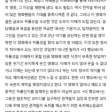
을 뜻하기도 한다. 제임스 카메론은 <아바타>를 통해 <타이타닉>
의 영광, 그 이상을 재현해 냈다. 토드 필립스 역시 전작을 뛰어 넘
어 많은 영화팬들의 기대를 충족시켜준 것 같다. 그러나 이 영화가
골든 글로브 작품상을 수상한 것은 도무지 이해가 되질 않는다. 음
담패설과 욕설을 동반한 저급한 대사는 기본이고, 일차원적인 개
그만을 선보이고 있는 것과 갓난 아기를 유린하는 장면 등을 생각
하면 이 영화에서 작품성을 찾아 보기가 참 어렵다. 이것 또한 정서
의 차이에서 오는 괴리인 것일까? 아니면 필자가 <더 행오버>의
작품성을 이해하지 못할 만큼 영화에 대한 식견이 부족한 탓일까?
암튼 웃기긴 무지하게 웃긴 영화다. 이해가 되지 않아 웃을 수 없다
거나 이해는 되는데 웃기지 않다거나 하는 식의 정서의 차이를 적
어도 재미에서만큼은 전혀 느낄 수 없었다. 한편 <더 행오버>는 이
미 속편의 제작을 확정지었다고 한다. 이 영화가 얼마나 재밌고 대
중적인 작품인지를 말해주는 방증이 아닐까 싶다. <더 행오버>는
그동안 원초적인 코미디를 갈구하던 관객들의 갈망과 진부한 코미
디에 취해 있던 관객들의 숙취를 해소하기 위한 숙취해소음료의