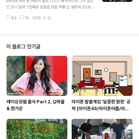
Movie Info 팀 버튼의 월트 디즈니 복귀작이자 그의 절친
희망을 제시하는, 어찌보면 고결한 일을 하고 있다. 그런 그
인 조니 뎁과 7번째로 호흡을 맞춘 작품 는 애초에 2D로
의 앞에 온라인 해고시스템, 즉 화상채팅을 통한 해고를 제
만들었던 작품을 3D로 다시 제작했다고 한다. 그래서인지
안하는 신입 나탈리(안나 켄드릭)가 등장하면서 라이언의
83
74
2010. 3. 12.
를 3D로 접한 관객들의 평을 보면 의 충격에서 채 벗어나
삶은 ..
기 전이기도 하겠다 실망했다는 의견이 지배적이다. 이러
한 의견을 적극 수렴한 필자는 2D로 를 관람하였고, 아주
만족스러운 결과를 얻을 수 있었다. 어찌됐든 에는 미아 와
시코우스카와 조니 뎁, 헬레나 본햄 카터, 앤 해서웨이가 출
이 블로그 인기글
연하고 있고, 마이클 쉰이나 알란 릭맨, 티모시 스폴 등 영
국 유명배우들의 목소리 연기도 감상할 수가 있다. 루이스
캐럴의 원작인 와 를 읽어 보진 못했지만 어쨌거나 팀 버튼
의 환상적인 비주얼과 함께 하면서 내러티브의 흐름를 이
해할 수 있기 때문에..
레이싱모델 출사 Part 2, 김하율
아이폰 탈출게임 '달콤한 함정' 공
& 한가은
략 [아이폰4S/아이폰어플/아이
폰게임/방탈출]