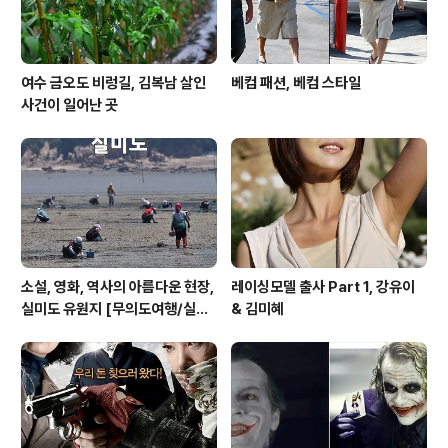
여수 금오도 비렁길, 김복남 살인
베컴 패션, 베컴 스타일
사건이 일어난 곳
소설, 영화, 역사의 아름다운 현장,
레이싱모델 출사 Part 1, 강유이
실미도 유원지 [무의도여행/실미
& 김미혜
도여행/주말여행]