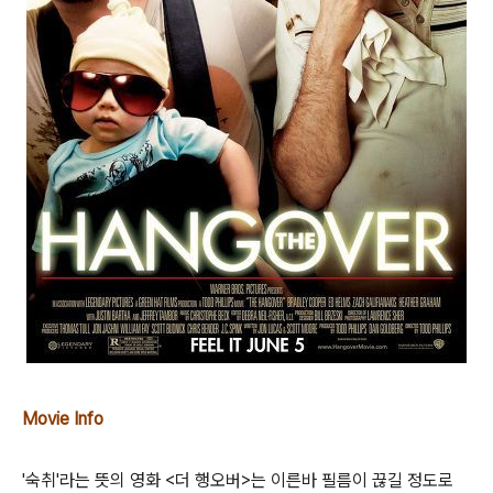
Movie Info
'숙취'라는 뜻의 영화 <더 행오버>는 이른바 필름이 끊길 정도로