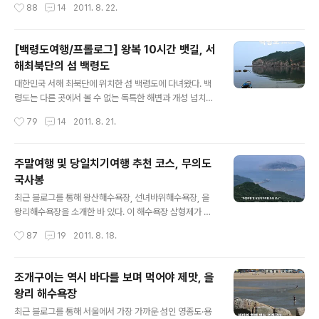
작성시간
88
14
2011. 8. 22.
승 제4호와 제5호였던 선암사 및 대흥사 일원은 나중에
하여 인간의 운명과 의지, 관습과 금지에 도전하는 네 남녀
'사적 및 명승'으로 재분류되기도..
의 치열하고 가슴저린 사랑이야기를 그린 멜로 드라마이
다. 이 워낙 크게 화제가 되었던 드라마인 만큼 메인 촬영지
[백령도여행/프롤로그] 왕복 10시간 뱃길, 서
인 하나개해수욕장은 입구에서부터 드라마 촬영지임을 알
해최북단의 섬 백령도
리는 홍보 간판을 세워 놓았고, 셋트장을 리모델링하여 관
글 내용
광객들을 불러모으고 있다. 셋트장 옆에는 셋트장도 함께
대한민국 서해 최북단에 위치한 섬 백령도에 다녀왔다. 백
자리를 잡고 있다. 셋트장을 보고 있으면 드라마 속 권상우
령도는 다른 곳에서 볼 수 없는 독특한 해변과 개성 넘치는
의 명대사가 떠오른다. 돌이켜 보면 나름 로맨틱했지만 지
기암괴석들은 물론 깊은 역사와 문화를 자랑하는 신비의
작성시간
79
14
2011. 8. 21.
금 생각하면 손발이 오그라드는 바로 그 대사... "사랑은 돌
섬이었다. 또한 물범을 볼 수 있는 청정 해역의 섬이었다.
아오는 거야!" "드라마 단골 촬영..
백령도를 여행하면서 운이 좋게 물범을 직접 목격할 수 있
었는데 물범에 대한 이야기는 추후 따로 소개하고자 한다.
주말여행 및 당일치기여행 추천 코스, 무의도
50.96k㎡의 면적을 자랑하는 백령도는 제주도, 거제도,
국사봉
진도, 강화도, 남해도, 안면도, 완도에 이어 국내에서 8번째
글 내용
로 큰 섬이며, 인천에서 228km, 배로만 왕복 10시간이 걸
최근 블로그를 통해 왕산해수욕장, 선녀바위해수욕장, 을
리는 외딴 섬이다. 편도로 2시간 이상 걸리는 연평도가 반
왕리해수욕장을 소개한 바 있다. 이 해수욕장 삼형제가 모
이다. 현재 인천연안부두에서 백령도 사이에 쾌속선이 운
여 있는 용유도 남쪽에는 무의도라는 이름의 작은 섬이 하
작성시간
87
19
2011. 8. 18.
항을 하고 있기 때문에 그나마 가까워진 게 10시간, 쾌속선
나 있다. 무의도에는 물 좋은 해수욕장과 낚시터를 비롯하
이 없던 시절에는 왕..
여 가볍게 등산을 즐길 수 있는 국사봉과 호룡곡산이 있고,
영화 및 드라마 세트장 등 유명한 관광코스가 있어 해마다
조개구이는 역시 바다를 보며 먹어야 제맛, 을
많은 사람들이 찾는 인기 여행지이다. 또한 무의도를 통해
왕리 해수욕장
실미도에 들어갈 수 있다. "섬 같기도 하고, 섬이 아닌 것 같
글 내용
기도 한 무의도!" 무의도의 인기가 높은 이유 중 하나는 배
최근 블로그를 통해 서울에서 가장 가까운 섬인 영종도·용