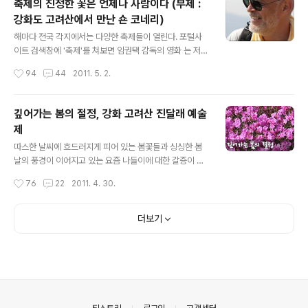
축제의 진정한 꽃은 언제나 사람이다 (부제 :
허나 중국의 경우는 백팔십도 다르다. 3일 간의 연휴로 이
강화도 고려산에서 만난 숀 코네리)
어지는 중국의 노동절은 3대 명절 중 하나로 꼽을 정도로
글 내용
뜻 깊은 의미를 지니고 있는 13억 중국인의 로망이다. "인
해마다 전국 각지에서는 다양한 축제들이 열린다. 포털사
천 속의 작은 중국, 차이나타운!" 5월 1일 인천 속의 작은
이트 검색창에 '축제'를 쳐보면 임권택 감독의 영화 는 저
중국, 차이나타운. 차이나타운의 패루 중 하나인 중화가를
아래 잘 보이지도 않는 곳에 노출이 되고, 다채로운 지역축
작성시간
94
44
2011. 5. 2.
지나자마자 중국 전통의상인 치파오를 곱게 차려입은 미녀
제의 일정과 축제 관련 광고들이 검색결과의 상단을 차지
가 반갑게 맞아준..
한다. 그만큼 축제가 많이 열린다는 것이다. 특히 축제의 계
절인 봄과 가을에는 더 많은 축제들이 열린다. 날씨가 덥지
깊어가는 봄의 절정, 강화 고려산 진달래 예술
도 않고, 춥지도 않아 야외 활동을 하기에 안성맞춤이기 때
제
문이다. 올봄에도 크고 작은 규모의 다양한 축제들이 사람
글 내용
들의 관심과 참여를 기다리고 있다. "축제의 진정한 꽃은
따스한 날씨에 흐드러지게 피어 있는 봄꽃들과 싱싱한 봄
사람!" 예술, 문화, 음식, 꽃, 스포츠, 과학, 역사, 음악, 사진,
날의 풍경이 이어지고 있는 요즘 나들이에 대한 갈증이 부
문학 등 축제의 종류도 참으로 다양하다. 그런데 축제의 주
쩍 늘고 있는 것 같다. 갈증이야 해소하라고 있는 것이고,
작성시간
76
22
2011. 4. 30.
제가 무엇이 됐든 그 중심에는 언제나 사람이 있다. 축제의
그러기 위해 얼마 전 강화도 고려산으로 봄꽃나들이를 다
주인은 사람이..
녀왔다. 나름 진달래의 개화시기와 날씨를 고려하여 고려
산을 찾았것만 생각보다 늦어진 개화시기 때문에 진달래로
더보기
완벽하게 뒤덮인 고려산의 모습은 볼 수 없었다. 아마 지금
쯤이면 고려산의 진달래가 절정을 이루고 있지 않을까 싶
다. 여하튼 해갈을 위한 나의 움직임은 그렇게 시작되었다.
"축제의 고장, 강화도!" 서해안의 아름다운 바다와 산, 살아
있는 역사가 조화를 이루고 있는 강화군은 다양한 문화축
제가 열리는 고장이다. 를 비롯하여 , , , , , , 등 계절과 시기
의안내