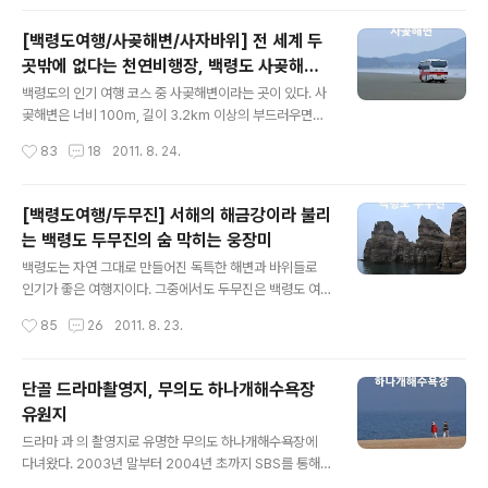
짓고 있는 청..
간 베일에 싸여 있었던 '실미도사건'과 '684부대'에 대한
내용을 실화를 토대로 재구성하여 큰 화제를 모았던 작품
[백령도여행/사곶해변/사자바위] 전 세계 두
이다. "32년을 숨겨온 진실!" 실미도 사건은 영화가 나오기
곳밖에 없다는 천연비행장, 백령도 사곶해수
4년 전 소설을 통해 먼저 알려졌다. 영화의 바탕이 되기도
글 내용
욕장
했던 백동호의 소설 는 실미도 사건의 진상과 갖가지 의문
백령도의 인기 여행 코스 중 사곶해변이라는 곳이 있다. 사
점, 684부대 훈련병들이 겪은 3년 개월 간의 실상을 파헤
곶해변은 너비 100m, 길이 3.2km 이상의 부드러우면서
치며 독자들로 하여금 큰 관심과 반향을 불러일으켰다. 이
도 단단한 규조토 모래사장으로 이루어져 있는 백령도의
작성시간
83
18
2011. 8. 24.
어 영화가 만들어지고 실미도 사건을 다룬 시사프로그램
대표적인 해수욕장이다. 사곶해변의 모래사장은 수평에 가
등이 방송되면서 실..
까울 정도로 판판한 상태를 유지하고 있으며, 바닥 또한 매
우 단단하기 때문에 바다를 옆에 끼고 드라이브를 즐길 수
[백령도여행/두무진] 서해의 해금강이라 불리
있는 독특한 경험을 할 수 있다. "비행기의 이착륙도 가능!"
는 백령도 두무진의 숨 막히는 웅장미
사곶해변의 모래사장에서는 자동차의 질주는 물론이거니
글 내용
와 비행기의 이착륙까지도 가능하다. 그야말로 천연 비행
백령도는 자연 그대로 만들어진 독특한 해변과 바위들로
장인 셈이다. 실제로 한국전쟁 당시 UN군의 천연비행장으
인기가 좋은 여행지이다. 그중에서도 두무진은 백령도 여
로 활용되기도 했고, 1985년까지 군용화물기가 이곳 사곶
행의 백미로 꼽힌다. 두무진은 서해의 해금강이라 불릴 정
작성시간
85
26
2011. 8. 23.
해변을 통해 군수물자를 보급했다고 한다. 참고로 천연 비
도로 숨 막히는 웅장미를 자랑하는 곳이다. 끝없이 펼쳐진
행장 역할을 할 수 있는 곳은 이탈리아의..
두무진의 기암괴석들은 금강산의 총석정을 옮겨 놓았다고
할 만큼 다양하고 기묘하다. 장군들이 머리를 맞대고 회의
단골 드라마촬영지, 무의도 하나개해수욕장
를 하는 것 같다고 해서 붙여진 그 이름 두무진, 그만큼 위
유원지
엄이 느껴지는 바위들도 많다. "명승 제8호, 두무진!" 두무
글 내용
진은 명승 제8호로 지정되어 있다. 명승은 자연의 기념물
드라마 과 의 촬영지로 유명한 무의도 하나개해수욕장에
적 요소를 더 크게 보기 때문에 유적의 요소가 더 큰 비중을
다녀왔다. 2003년 말부터 2004년 초까지 SBS를 통해
차지하는 '사적 및 명승'과 구별된다. 이러한 이유때문에 명
인기리에 방영된 은 권상우, 최지우, 신현준, 김태희가 출연