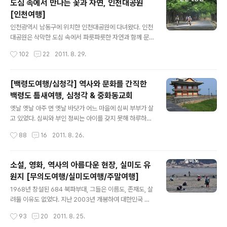
도심 속에서 만나는 꽃과 자연, 인천대공원
보다 여유롭게 산책을 즐길 수 있도록 만들었다. "인천대공
[인천여행]
원에서 소래습지생태공원까지, 남동문화생태누리길!" 남동
글 내용
문화생태 누리길은 인천대공원에서 시작된다. 그리고 그
인천광역시 남동구에 위치한 인천대공원에 다녀왔다. 인천
길의 끝에는 소래습지생태공원이 자리 잡고 있다. 소래습
대공원은 삭막한 도심 속에서 파릇파릇한 자연과 함께 문
지생태공원 안에는 또 다른 길들이 만들어져 있다. 길이 3.
화와 예술을 즐길 수 있는 인천의 대표적인 공원이다. 인천
작성시간
102
22
2011. 8. 29.
4km의 둘레길과 1.4km의 염전길, 1.7km의 갈대길, 1.2k
대공원에는 식물원, 수목원, 장미원, 어린이동물원 등 자연
m의 습지길이 바로 그 길인데 ..
을 느낄 수 있는 테마공원은 물론 환경미래관, 야외음악당
등의 문화 예술 시설부터 자전거광장과 사계절 썰매장 등
[백령도여행/심청각] 역사와 문화를 간직한
의 놀이 시설까지 다양한 시설들이 갖추어져 있다. "매일
백령도 틈새여행, 심청각 & 중화동교회
매일 즐거워요!" 인천대공원은 대부분의 시설을 무료로 개
글 내용
방하고 있다. 물론 자전거를 대여하거나 주차장과 썰매장
옛날 옛날 아주 먼 옛날 바닷가 어느 마을에 심씨 부부가 살
을 이용하기 위해서는 요금을 부담해야 하지만 그외에는
고 있었다. 심씨와 부인 정씨는 아이를 갖지 못해 하루하루
입장료에서부터 모든 시설을 무료로 이용할 수 있다. 개장
를 걱정하며 살았는데 별안간 신기한 태몽을 꾸었다. 그리
작성시간
88
16
2011. 8. 26.
시간도 오전 5시부터 오후 11시까지로 -동절기는 오후10
고 얼마 지나지 않아 완전 귀여운 딸 아이를 갖게 되었다.
시까지- 매우 넉넉한 편이며 교통편도 좋다. 개..
부부는 귀하디 귀한 딸 아이에게 '청'이라는 이름을 붙여 주
었고, 세 식구는 그렇게 행복한 삶을 살았다. 하지만 그것도
소설, 영화, 역사의 아름다운 현장, 실미도 유
잠시, 청이가 아장아장 걷기 시작할 무렵 정씨가 병이 들어
원지 [무의도여행/실미도여행/주말여행]
세상을 떠나게 되었다. 게다가 심씨는 심한 안질을 앓아 맹
글 내용
인이 되고 만다. "심봉사가 또 젖동냥을 하러 왔구만!" 심봉
1968년 창설된 684 북파부대, 그들은 이름도, 존재도, 살
사는 엄마 없는 청이를 위해 이집 저집 젖동냥을 하러 다녔
려둘 이유도 없었다. 지난 2003년 개봉하여 대한민국 최
다. 마을 사람들은 앞도 보지 못하면서 딸 아이를 정성스럽
초로 1000만 관객을 돌파하며 한국영화의 새바람을 불러
작성시간
93
20
2011. 8. 25.
게 보살피는 심봉사와 그의 품에 안겨 완전 귀여운 표정을
일으킨 영화 . 강우석 감독의 13번째 장편영화로 30여 년