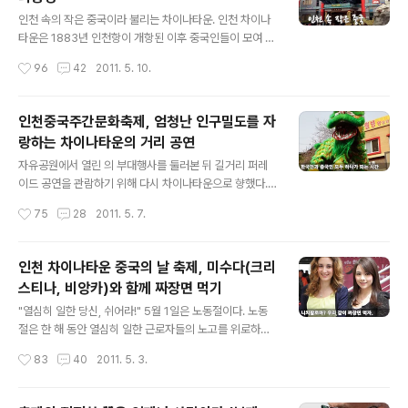
로 끝을 맺고 있다. 어디 멀리 여행을 가고 싶어도 시기가
글 내용
맞지 않고 시간적인 여유 또한 부족하다. 그렇다고 여름을
인천 속의 작은 중국이라 불리는 차이나타운. 인천 차이나
그냥 보낼 수는 없다. 이럴 때에는 주말이나 휴일을 이용하
타운은 1883년 인천항이 개항된 이후 중국인들이 모여 살
여 가까운 곳으로 바람이라도 쐬고 오는 것이 상책이다. 그
면서 중국의 독특한 문화가 형성된 곳이다. 사실 얼마 전까
작성시간
96
42
2011. 5. 10.
래서 준비했다. "서울 근교에 위치한 해수욕장 삼형제!" "호
지는 단순히 중국음식점이 모여 있는 지역이 바로 차이나
전한 분위기의 왕산해수..
타운이라고 생각했다. 하지만 최근 차이나타운과 그 주변
지역을 자세히 둘러보며 중국 뿐만 아니라 일본과 관련된
인천중국주간문화축제, 엄청난 인구밀도를 자
문화, 개항기의 이국적인 문화 등을 접하게 되었다. 그외에
랑하는 차이나타운의 거리 공연
도 차이나타운은 여러가지 볼거리와 즐길거리, 먹거리, 살
글 내용
거리 등이 있는 인천의 중요한 문화와 관광자원이다. 그럼
자유공원에서 열린 의 부대행사를 둘러본 뒤 길거리 퍼레
차이나타운으로 작은 여행을 한번 떠나보자. "차이나타운
이드 공연을 관람하기 위해 다시 차이나타운으로 향했다.
의 역사에 대하여..." 인천 차이나타운은 다른 나라의 차이
축제 기간 동안 1일 2회 펼쳐지는 길거리 퍼레이드 공연은
작성시간
75
28
2011. 5. 7.
나타운과는 형성 구조가 다르다고 한다. 다른 나라의 차이
중국 전통공연 및 특별공연, 사자춤을 구경할 수 있는 거리
나타운은 오랜 세월을 거치며 최초 노동자..
예술제이다. 사실 기예 문화가 발달한 중국의 공연을 신명
나는 음악과 함께 감상할 수 있는 기회는 그렇게 많지 않다.
인천 차이나타운 중국의 날 축제, 미수다(크리
그것도 무료로 관람할 수 있는 공연이라면 더욱... 그 기회
스티나, 비앙카)와 함께 짜장면 먹기
를 놓치고 싶지 않아 서둘러 차이나타운으로 향했다. 그런
글 내용
데 길거리 퍼레이드 공연은 이미 시작되고 있었다. "엄청난
"열심히 일한 당신, 쉬어라!" 5월 1일은 노동절이다. 노동
인구밀도!" 나름 서둘러 왔건만... 퍼레이드 공연이 펼쳐지
절은 한 해 동안 열심히 일한 근로자들의 노고를 위로하는
는 차이나타운 거리는 이미 수많은 인파로 가득차 있다. 여
차원에서 제정된 휴일이다. 미국과 캐나다의 경우 9월 첫
작성시간
83
40
2011. 5. 3.
기가 어디지? FC 바르셀로나의 홈구장인 누캄프인가? 아
째 주 월요일을 노동절로 기념하고 있지만 유럽과 중국, 우
니면 출퇴근 시간의 신도림..
리나라는 5월 1일이 노동절이다. 우리나라의 노동절 즉, 근
로자의 날은 공휴일도 아니고 사실 그렇게 큰 의미가 없다.