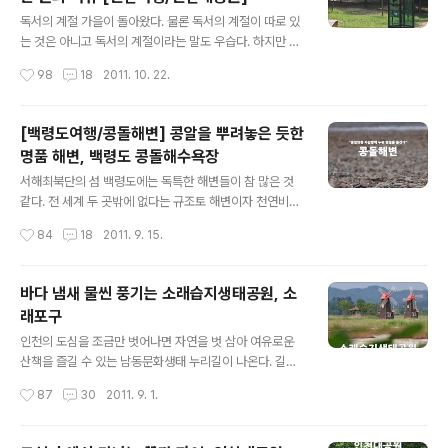
을 볼 수 있는 곳은 백령도가 유일하다. 그런데 백령도에 가
글 내용
더라도 물범을 만나 볼 수 있는 확률은 그렇게 높지 않다.
독서의 계절 가을이 돌아왔다. 물론 독서의 계절이 따로 있
"지금이 기회!" 서해상에는 약 2천 마리의 물범이 서식하고
는 것은 아니고 독서의 계절이라는 말도 우습다. 하지만 우
있는 것으로 추청되지만 백령도 근처에서 관찰되는 물범의
리는 가을을 독서의 계절이라 한다. 가을이 독서의 계절인
작성시간
98
18
2011. 10. 22.
수는 겨우 300여 마리에 불과하다. 그렇기 때문에 물범을
이유는 가을에 곡식을 거두어들이듯 책 속에서 지식을 거
보기 위해 백령도를 찾..
두어들인다는 의미라고 하는데 사실 사람들이 가장 책을
안 읽고 또, 책이 가장 안 팔리는 시기가 가을이라고 한다.
[백령도여행/콩돌해변] 콩알을 뿌려놓은 듯한
독서의 계절에 독서를 하지 아니하고 책도 안 팔린다니 이
명품 해변, 백령도 콩돌해수욕장
것 참 황당한 아이러니가 아닐 수 없다. 어쨌든 가을은 책을
글 내용
읽기에 좋은 계절임이 분명하다. 가을의 깨끗하고 선선한
서해최북단의 섬 백령도에는 독특한 해변들이 참 많은 것
날씨는 사람들로 하여금 풍부한 감성을 느끼게 하고, 계절
같다. 전 세계 두 곳밖에 없다는 규조토 해변이자 천연비행
의 시기가 한 해의 마지막을 차지하고 있는 만큼 부족했던
장의 역할까지 할 수 있다는 사곶해변에서부터 기기묘묘한
작성시간
84
18
2011. 9. 15.
독서량을 늘리기 위한 의지에 불을 지피기 때문이다. 개인
현무암들이 해안에 늘어서 있는 하늬해변까지 개성 넘치는
적으로 책을 많이 읽는 편은 아니..
해변들로 넘쳐 난다. 사곶해변과 하늬해변은 그 독특한 가
치를 인정받아 각각 천연기념물 391호와 393호로 지정되
바다 냄새 물씬 풍기는 소래습지생태공원, 소
어 보호받고 있다. 그런데 여기 천연기념물로 지정된 해변
래포구
이 하나 더 있다. "천연기념물 제392호, 콩돌해변!" 391호
글 내용
와 393호가 있는데 392호가 빠지면 섭섭하지 않겠는가.
인천의 도심을 조금만 벗어나면 자연을 벗 삼아 여유로운
콩돌해변은 이름만 보아도 알 수 있듯이 콩처럼 동글동글
산책을 즐길 수 있는 남동문화생태 누리길이 나온다. 길의
한 돌멩이들로 이루어진 해변이다. 마치 콩알을 뿌려놓은
너비가 좁고 수풀이 무성했던 곳에 길을 넓히고 바닥을 정
작성시간
87
30
2011. 9. 1.
듯한 독특한 모습에 반해 하루에도 수많은 관광객들이 콩
비하여 길이 8km의 자연 친화적인 산책로를 만든 것이다.
돌해변을 찾는다. 사곶해변과 더불어..
산책로를 따라 새로 나무를 심었고, 산책로 중간중간에는
나무의자와 운동기구, 조명시설 등을 설치하여 시민들이