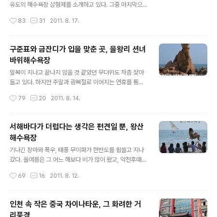
를 타고 10분이면 들어갈 수 있는 가까운 거리의 섬이기 때
유도의 해수욕장 삼형제를 소개하고 있다. 그중 마지막으
문이다. 사실 승선 및 하선 시간이 오래 걸려서 그렇지 막상
로 소개할 곳은 인천의 대표적인 해수욕장이기도 한 을왕
작성시간
83
31
2011. 8. 17.
배를 타고 이동하는 시간은 5분밖에 되지 않는다. 그래서
리해수욕장이다. 을왕리해수욕장은 조용하고 한적한 분위
섬이지만 가벼운 마음..
기의 왕산해수욕장, 선녀바위해수욕장과는 달리 화려하고
활기찬 분위기가 인상적인 곳으로 여름 뿐만 아니라 시기
구준표와 금잔디가 입을 맞춘 곳, 을왕리 션녀
에 상관없이 많은 사람들의 발길이 끊이지 않는 해변이다.
바위해수욕장
"바다와 함께 먹는 조개구이!" 을왕리해수욕장의 가장 큰
글 내용
특장점은 바로 먹거리에 있다. 바닷가라 그런지 아무래도
말복이 지나고 끝나지 않을 것 같았던 무더위도 차츰 잦아
조개구이와 칼국수, 꽃게탕, 해물파전 등 해산물이 주를 이
들고 있다. 하지만 주말과 광복절로 이어지는 연휴를 통해
루는데 그중에서도 조개구이와 바지락 칼국수의 인기가 가
막바지 휴가를 즐기려는 사람들이 해수욕장을 찾고 있다.
작성시간
79
20
2011. 8. 14.
장 높다. 해변 근처에 자리를 잡고 있는 식당의 대부분이 조
말복인 어제부터 시작해 일요일인 오늘과 광복절인 내일까
개구이를 주 메뉴로 손님을 상대할 정도이며, 바다를..
지 이어지는 3일 연휴 기간 동안 전국 각지의 해수욕장들
이 문전성시를 이룰 것으로 예상되고 있다. 얼마 전 '왕산해
서해바다가 더럽다는 생각은 편견일 뿐, 왕산
수욕장' 을 포스팅하면서 블로그를 통해 서울 근교에 위치
해수욕장
한 해수욕장 삼형제를 소개할 것이라고 예고한 바 있다. 왕
글 내용
산해수욕장에 이어 두 번째로 소개할 해수욕장은 선녀바위
기나긴 장마와 폭우, 태풍 무이파가 한반도를 휩쓸고 지나
로도 유명한 선녀바위해수욕장이다. 선녀바위해수욕장은
갔다. 올여름은 그 어느 해보다 비가 많이 왔고, 악천후때문
을왕리해수욕장, 왕산해수욕장과 함께 인천광역시 중구를
에 여름휴가를 제대로 즐기지 못한 것 같다. 비가 너무 많이
작성시간
69
16
2011. 8. 12.
대표하는 해수욕장 중 한 곳인데, 세 곳 중에서 규모가 가장
오는 바람에 황금같은 휴가를 집에서 보내야만 했던 사람
적지만 그만큼 아담하고 조용한 매력이 있는 ..
들이 한둘이 아니다. 자고로 여름에는 무더위를 피해 산으
로 바다로 피서를 가는 것이 계절의 법칙이거늘... 궂은 날
인천 속 작은 중국 차이나타운, 그 화려한 거
씨가 물러가고 이제 휴가를 가 볼까 했더니 여름은 시나브
리풍경