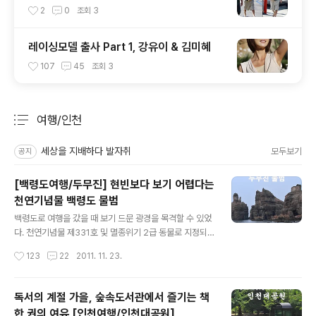
2
0
조회
3
레이싱모델 출사 Part 1, 강유이 & 김미혜
107
45
조회
3
여행/인천
분류 전체보기
주요 글 목록
세상을 지배하다 발자취
모두보기
공지
[백령도여행/두무진] 현빈보다 보기 어렵다는
천연기념물 백령도 물범
글 내용
백령도로 여행을 갔을 때 보기 드문 광경을 목격할 수 있었
다. 천연기념물 제331호 및 멸종위기 2급 동물로 지정되
어 보호받고 있는 점박이 물범을 직접 목격한 것. 물범은 귓
작성시간
123
22
2011. 11. 23.
바퀴가 외부로 드러나지 않고 물갈퀴와 허리를 구부릴 수
없다는 점에서 물개와 구분할 수 있으며, 귀여운 외모와 보
기 어렵다는 희소 가치 때문에 뭇 사람들의 사랑을 받는 동
독서의 계절 가을, 숲속도서관에서 즐기는 책
물이다. 사실 동물원을 제외하면 우리나라에서 야생 물범
한 권의 여유 [인천여행/인천대공원]