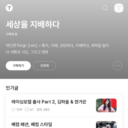
검색하기
티스토리
세상을 지배하다
구독자
5
레인맨 Reign [rein] = 통치, 지배; 군림하다, 지배하다, 세력을 떨치
다 여행과 사진, 그리고 영화
구독하기
방명록
신고하기 레이어
열기
인기글
레이싱모델 출사 Part 2, 김하율 & 한가은
109
61
조회
380
베컴 패션, 베컴 스타일