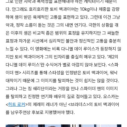
그로 인한 자학과 폭력성을 표현해내야 하는 캐릭터이기 때문이
다. 안그래도 호리호리한 토비 맥과이어는 10kg이나 체중을 감량
하며 샘이 받은 육체적인 고통을 표현하고 있다. 그런데 이건 그냥
약과, 정작 소름이 돋는 것은 그의 내면 연기다. 극한의 상황을 겪
은 이후의 샘은 비교적 좁은 범위의 표정을 유지하지만 그 싸늘한
표정과 차가운 시선에서 심리적인 불안과 정신적인 고통을 충분히
느낄 수 있다. 이 영화에는 비록 다니엘 데이 루이스가 등장하지 않
지만 토비 맥과이어가 그의 빈자리를 충실히 메우고 있다. '제2의
다니엘 데이 루이스'란 수식어가 별로 아깝지 않아 보인다. <스파
이더 맨> 시리즈를 통해 스타성을 인정받은 토비 맥과이어, 워낙
대작이기 때문에 그 이미지를 탈피하는 것이 쉽지는 않을 것이다.
그러나 그는 짐 쉐리단이라는 거장을 만나 스파이더 맨의 이미지
를 탈피하고 진정한 연기파 배우의 길로 접어들고 있다. 오스카는
<
허트 로커
>의 제레미 레너가 아닌 <브라더스>의 토비 맥과이어
를 남우주연상 후보로 지명했어야 했다.
Reignman