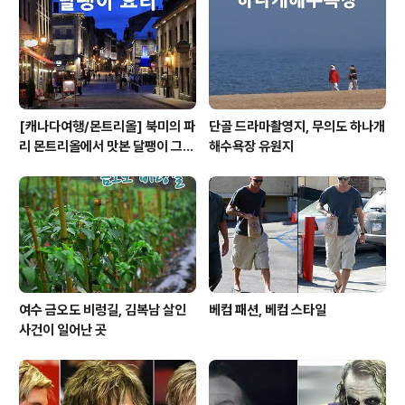
[캐나다여행/몬트리올] 북미의 파
단골 드라마촬영지, 무의도 하나개
리 몬트리올에서 맛본 달팽이 그라
해수욕장 유원지
탕 요리
여수 금오도 비렁길, 김복남 살인
베컴 패션, 베컴 스타일
사건이 일어난 곳