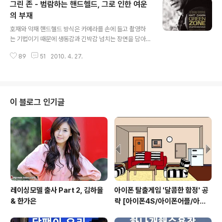
그린 존 - 범람하는 핸드헬드, 그로 인한 여운
다. 그러나 감독이 관객들에게 고도한 몰입을 요구하니 일
개 관객은 그저 따를 수 밖에... 라고 얘기하기에는 이루 말
의 부재
글 내용
할 수 없는 감독의 배려와 디테일이 곳곳에 살아 있음을 느
호재와 악재 핸드헬드 방식은 카메라를 손에 들고 촬영하
낀다. 는 경기도 파주를, 좀 더 나아가 파주의 재개발 지역
는 기법이기 때문에 생동감과 긴박감 넘치는 장면을 담아
을 배경으로 한다. 재개발로 인한 갈등과 타협은 인물간의
낼 수 있다. 따라서 보는 이들은 동적인 영상에 심취하여 영
갈등, 타협과 다름이 없다. Reignman 사실 는 이선균과
89
51
2010. 4. 27.
화를 감상할 수 있고, 빠르게 움직이는 카메라의 동선을 따
서우가 주인공을 맡고..
라다니다 보면 자연스럽게 몰입하고 있는 자신을 발견하게
된다. 그러나 핸드헬드를 지나치게 남발하게 되면 매 장면
의 여운을 채 느끼기도 전에 다음 장면을 급하게 쫓아야 하
는 상황에 놓이게 된다. 다르게 이야기하자면, 눈과 귀와 머
이 블로그 인기글
리는 화면과 스피커와 플롯의 박자를 놓치지 않고 따라갈
수 있으나 감성적으로는 크게 와닿지 않을 수 있다는 것이
다. 은 이러한 부작용이 어느 정도 적용되는 영화라 할 수
있다. 의 속도감 있는 전개와 긴박감 넘치는 영상이 관객들
의 집중력을 유도하고 흥미를 유발하..
레이싱모델 출사 Part 2, 김하율
아이폰 탈출게임 '달콤한 함정' 공
& 한가은
략 [아이폰4S/아이폰어플/아이
폰게임/방탈출]