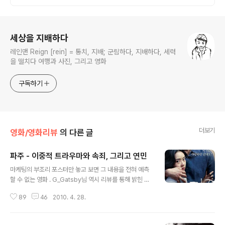
로그 정보
세상을 지배하다
레인맨 Reign [rein] = 통치, 지배; 군림하다, 지배하다, 세력
을 떨치다 여행과 사진, 그리고 영화
구독하기
더보기
영화/영화리뷰
의 다른 글
파주 - 이중적 트라우마와 속죄, 그리고 연민
글 내용
마케팅의 부조리 포스터만 놓고 보면 그 내용을 전혀 예측
할 수 없는 영화 . G_Gatsby님 역시 리뷰를 통해 밝힌 바
있지만 형부와 처제의 불륜을 그린 영화라는 선입견을 가
89
46
2010. 4. 28.
지고 감상하기 시작했다. 는 을 연출했던 박찬옥 감독의 두
번째 장편영화다. 박찬옥 감독의 작가주의가 개입되어 있
다보니 영화의 내러티브는 다소 골치아프게 진행되고 있