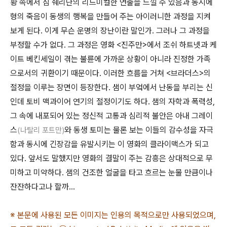
황 속에서 짐 쉐리단의 리드미컬한 연출을 느낄 수 있음과 동시에
형의 죽음이 동생의 행복을 만들어 주는 아이러니한 과정을 지켜
보게 된다. 이게 무슨 운명의 장난이란 말인가. 그러나 그 과정을
부정할 수가 없다. 그 과정은 영화 <진주만>에서 조쉬 하트넷과 케
이트 베킨세일이 겪는 불륜에 가까운 상황이 아니라 진정한 가족
으로서의 귀환이기 때문이다. 이러한 흐름을 거쳐 <브라더스>의
절정을 이루는 장면이 등장한다. 샘이 부엌에서 난동을 부리는 신
인데 토비 맥과이어 연기의 절정이기도 하다. 샘의 자학과 폭력성,
그 속에 내포되어 있는 정신적 고통과 심리적 불안은 아내 그레이
스
와 동생 토미는 물론 보는 이들의 감수성을 자극
(나탈리 포트만)
함과 동시에 긴장감을 유발시키는 이 영화의 클라이맥스가 되고
있다. 앞서도 말했지만 영화의 결말이 주는 감흥은 상대적으로 무
미하고 미약하다. 샘의 건조한 얼굴을 타고 흐르는 눈물 만큼이나
잔잔하다고나 할까...
※ 본문에 사용된 모든 이미지는 인용의 목적으로만 사용되었으며,