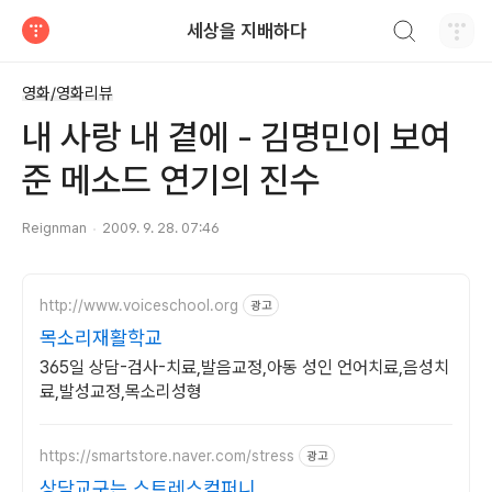
검색하기
세상을 지배하다
티스토리
영화/영화리뷰
내 사랑 내 곁에 - 김명민이 보여
준 메소드 연기의 진수
Reignman
2009. 9. 28. 07:46
http://www.voiceschool.org
광고
목소리재활학교
365일 상담-검사-치료,발음교정,아동 성인 언어치료,음성치
료,발성교정,목소리성형
https://smartstore.naver.com/stress
광고
상담교구는 스트레스컴퍼니