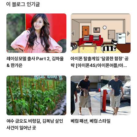
왔네요. 좋은 시간 갖게 해주신 드자이너김군님께 감사하
이 블로그 인기글
다는 말씀을 전해드립니다. 그럼 리뷰를 시작하겠습니다.
=) Movie Info 크리스틴 제프스 감독의 은 재밌는 소재의
유쾌한 코미디 영화로 제목만큼이나 밝게 빛나는 보석과도
같은 영화다. 순수하고 요정같은 이미지의 에이미 아담스
와 섹시하면서도 반항아..
레이싱모델 출사 Part 2, 김하율
아이폰 탈출게임 '달콤한 함정' 공
& 한가은
략 [아이폰4S/아이폰어플/아이
폰게임/방탈출]
여수 금오도 비렁길, 김복남 살인
베컴 패션, 베컴 스타일
사건이 일어난 곳