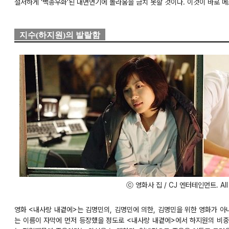
철저하게 '백종우화'된 내면연기에 놀라움을 금치 못할 것이다. 이것이 바로 
지수(하지원)의 발랄함
ⓒ 영화사 집 / CJ 엔터테인먼트. All ri
영화 <내사랑 내곁에>는 김명민의, 김명민에 의한, 김명민을 위한 영화가 
는 이름이 자막에 먼저 등장했을 정도로 <내사랑 내곁에>에서 하지원의 비