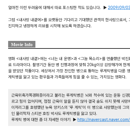
얼마전 이런 두려움에 대해서 따로 포스팅한 적도 있습니다. ▶
2009/09/
그럼 <내사랑 내곁에>를 오랫동안 기다리고 기대했던 관객의 한사람으로서,
진지하고 냉정하게 리뷰를 시작해 보도록 하겠습니다.
Movie Info
영화 <내사랑 내곁>에는 <너는 내 운명>과 <그놈 목소리>를 연출했던 박진
로 드라마이다. 촬영기간 동안 병 진행과정에 맞춰 20kg이상 감량해가며 한
을 받았던 작품이다. 세상에서 가장 잔인한 병으로 통하는 루게릭병을 다룬 
게릭병을 앓고 있는 환우들과 가족들에게 힘을 줄 수 있는, 가치있는 영화다.
근육위축가쪽경화증이라고 불리는 루게릭병은 뇌와 척수에 있는 운동 신경원
르고 힘이 없어지며, 점점 근육이 말을 듣지 않아 결국 숨도 쉬지 못해 사망
이저리그를 호령했던 뉴욕 양키스의 '루 게릭'이 이 병으로 사망했는데 그의
인 물리학자 스티븐 호킹 박사도 루게릭병을 앓고 있다.
루게릭 병에 대한 좀 더 자세한 이야기 ▶
http://navercast.naver.com