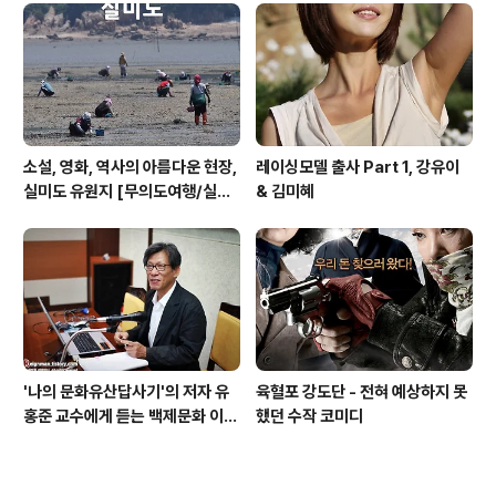
소설, 영화, 역사의 아름다운 현장,
레이싱모델 출사 Part 1, 강유이
실미도 유원지 [무의도여행/실미
& 김미혜
도여행/주말여행]
'나의 문화유산답사기'의 저자 유
육혈포 강도단 - 전혀 예상하지 못
홍준 교수에게 듣는 백제문화 이야
했던 수작 코미디
기