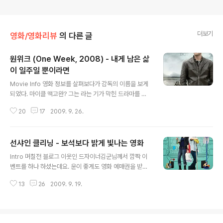
더보기
영화/영화리뷰
의 다른 글
원위크 (One Week, 2008) - 내게 남은 삶
이 일주일 뿐이라면
글 내용
Movie Info 영화 정보를 살펴보다가 감독의 이름을 보게
되었다. 마이클 맥고완? 그는 라는 기가 막힌 드라마를 연
출했던 그 사람이었다. 사실 캐나다 출신의 감독은 거의 알
20
17
2009. 9. 26.
지 못했는데 정말 멋진 감독을 다시 만나게 된 것 같다. 데
이빗 크로넨버그와 더불어 꼭 기억해 주어야겠다. 영화의
간단한 시놉시스는 이렇다. 사랑하는 약혼녀와의 결혼을
선샤인 클리닝 - 보석보다 밝게 빛나는 영화
앞둔 벤은 어느 날 갑자기 암으로 시한부 선고를 받는다. 그
글 내용
렇게 병원을 나온 벤은 우연히 모터싸이클을 사게 되고 사
Intro 며칠전 블로그 이웃인 드자이너김군님께서 깜짝 이
랑하는 연인과 가족을 뒤로 한채 모터사이클 여행을 떠난
벤트를 하나 하셨는데요. 운이 좋게도 영화 예매권을 받게
다. 는 독립영화 치고는 굉장히 친철한 영화이다. 내레이터
됐습니다. 그래서 예매권으로 주말을 이용해 영화를 한변
가 등장하여 중간중간 많은 것을 설명해주기 때문이다. 그
13
26
2009. 9. 19.
보고 왔죠. 보고 싶었던 영화 을 예매하려 했는데 이게 왠
래서 더 쉽게 다가갈 수 있고, 소소한 재미와 감동을 느낄
일... 서울에서는 상영을 안하는 겁니다. 인천CGV에서 유
수 있다. 한마디로 좋은 영..
일하게 상영을 하더라구요. 시간도 하루에 한타임...;; 그래
도 부산이 아닌게 참 다행입니다. 암튼 영화를 재밌게 보고