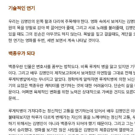
기술적인 연기
우리는 김명민의 왼쪽 팔과 다리에 주목해야 한다. 영화 속에서 보여지는 김명
원의 목을 양팔로 감아 꽉 끌어안아 줄때, 그리고 서로 노래를 불러줄때, 김명
있을 때도 그의 왼손은 아무것도 하지 않는다. 목발을 짚고 걸을때도, 계단을 
한 연기는 영화를 두번, 세번 보면서 계속 나타날 것이다.
백종우가 되다
백종우란 인물은 변호사를 꿈꾸는 법학도다. 비록 루게릭 병을 앓고 있지만 기
이다. 그리고 배우 김명민이 제작보고회에서 보여줬던 의연함을 그대로 전해 받
루게릭병앞에서는 무너지고 말았다. 정확하게 말하자면 루게릭병에 의한 뇌신
기의 요점은 백종우란 캐릭터를 연기하는 것에 대한 어려움이다. 단순히 살을 
문이다. 어쩌면 육체적인 변화를 위한 노력은 상대적으로 가벼운 건지도 모른다
문에...
루게릭병이 가져다주는 정신적인 고통을 연기하는데 있어서 배우 김명민은 이
불태워보지만 하루가 다르게 변해가는 자신의 몸을 느껴야하는 정신적 고통, 두
하기 위해서는 김명민이 아니라 백종우가 되어야 했기 때문이다. 그리고 그는 
에서 승리했다. 영화를 보기전 많은 사람들은 김명민의 체중감량에 열광하고