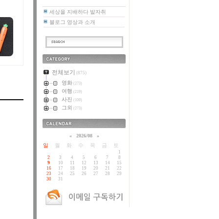
세상을 지배하다 발자취
블로그 영상과 소개
카테고리
전체보기
(875)
영화
(273)
여행
(219)
사진
(109)
그외
(273)
달력
«
2026/08
»
일
월
화
수
목
금
토
1
2
3
4
5
6
7
8
9
10
11
12
13
14
15
16
17
18
19
20
21
22
23
24
25
26
27
28
29
30
31