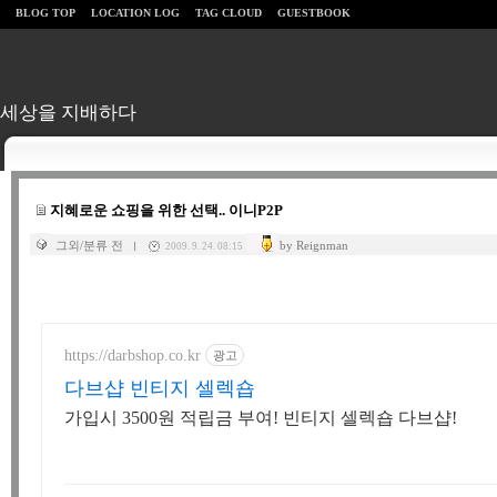
BLOG TOP
LOCATION LOG
TAG CLOUD
GUESTBOOK
세상을 지배하다
지혜로운 쇼핑을 위한 선택.. 이니P2P
그외/분류 전
by Reignman
2009. 9. 24. 08:15
https://darbshop.co.kr
광고
다브샵 빈티지 셀렉숍
가입시 3500원 적립금 부여! 빈티지 셀렉숍 다브샵!