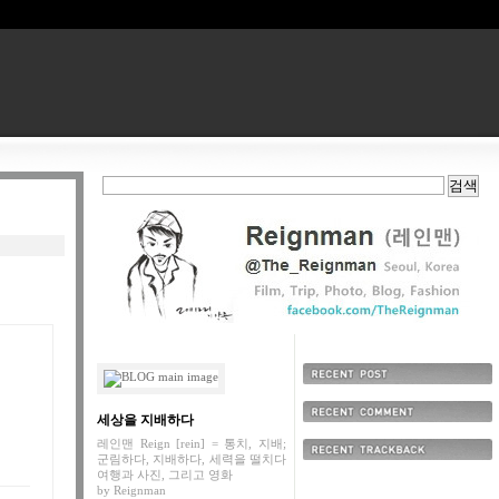
최근에 올라온 글
세상을 지배하다
최근에 달린 댓글
레인맨 Reign [rein] = 통치, 지배;
군림하다, 지배하다, 세력을 떨치다
최근에 받은 트랙백
여행과 사진, 그리고 영화
by
Reignman