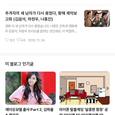
습니다. 는 국내최초 청각장애 야구부인 '충주 성심학교 야
구부'를 모티브로 재구성한 이야기를 다루고 있습니다. 따
추격자의 세 남자가 다시 뭉쳤다, 황해 제작보
라서 감동과 재미가 있는 휴먼 드라마가 예상이 되는데 강
우석 감독이 만드는 휴면 드라마는 또 어떨지 기대가 되는
고회 (김윤석, 하정우, 나홍진)
글 내용
군요. 영화 에는 정재영, 유선, 강신일, 김혜성, 장기범, 이현
영화 의 세 남자가 다시 뭉쳤습니다. 나홍진 감독과 영화배
우 등이 출연합니다. 가 올여름 개봉을 했으니 강우석 감독
우 김윤석, 하정우 트리오를 말하는 것인데요. 이 처절하고
과 정재영의 재회가 6개월 만에 이루어진 셈입니다. 강우
독한 남자 세 명은 2010년의 마지막을 화려하게 장식할
석 감독과 배우 정재영은 와 등 많은 작품을 함께 하며 좋은
123
65
2010. 11. 24.
영화 를 들고 관객들을 다시 찾았습니다. 작년 이맘때쯤, 정
호흡을 과시하고 있는데 그..
확히 2009년 12월 16일 크랭크인에 들어간 영화 는 올해
11월 1일 크랭크업하여 12월 22일 개봉을 목표로 현재 후
반작업이 한창이라고 합니다. 하루빨리 영화관에서 를 만
나보고 싶습니다. 바로 어제였죠. 11월 23일 에서 제작보
이 블로그 인기글
고회가 있었습니다. 저 또한 영화 블로거의 자격으로 제작
보고회 현장에 다녀왔습니다. 2개월 전부터 블로그에 배너
까지 달아놓으며 의 개봉을 손꼽아 기다리던 저는 나홍진
감독과 김윤석, 하정우 세 사람과의 만남이 사뭇 기대되지
않을 수 없었습니다...
레이싱모델 출사 Part 2, 김하율
아이폰 탈출게임 '달콤한 함정' 공