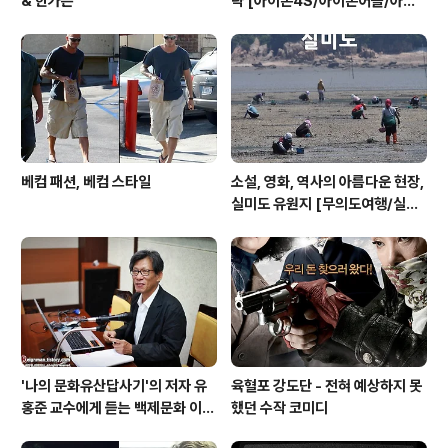
& 한가은
략 [아이폰4S/아이폰어플/아이
폰게임/방탈출]
베컴 패션, 베컴 스타일
소설, 영화, 역사의 아름다운 현장,
실미도 유원지 [무의도여행/실미
도여행/주말여행]
'나의 문화유산답사기'의 저자 유
육혈포 강도단 - 전혀 예상하지 못
홍준 교수에게 듣는 백제문화 이야
했던 수작 코미디
기