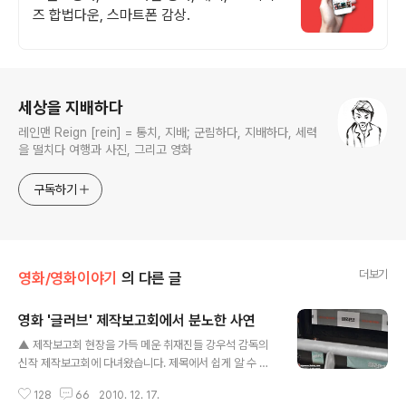
즈 합법다운, 스마트폰 감상.
로그 정보
세상을 지배하다
레인맨 Reign [rein] = 통치, 지배; 군림하다, 지배하다, 세력
을 떨치다 여행과 사진, 그리고 영화
구독하기
더보기
영화/영화이야기
의 다른 글
영화 '글러브' 제작보고회에서 분노한 사연
글 내용
▲ 제작보고회 현장을 가득 메운 취재진들 강우석 감독의
신작 제작보고회에 다녀왔습니다. 제목에서 쉽게 알 수 있
듯이 는 야구를 소재로 한 스포츠영화인데요. 2011년 1월
128
66
2010. 12. 17.
말 개봉을 앞두고 CGV압구정에서 제작보고회가 진행되었