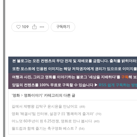
109
구독하기
본 블로그는 모든 컨텐츠의 무단 전재 및 재배포를 금합니다. 출처를 밝히더라도
또한 포스트에 인용된 이미지는 해당 저작권자에게 권리가 있으므로 이미지를 사
여행과 사진, 그리고 영화를 이야기하는 블로그 '세상을 지배하다'를
구독
해 보
양질의 컨텐츠를 100% 무료로 구독할 수 있습니다 ▶
RSS 쉽게 구독하는 방법
'
영화
>
영화이야기
' 카테고리의 다른 글
길에서 제빵왕 김탁구 윤시윤을 만났어요
(49)
영화 '해결사'팀 인터뷰, 설경구 曰 '통쾌하게 즐겨라'
(70)
어느덧 60주년이 된 6.25전쟁, 영화로 만나 봅시다
(40)
월드컵과 함께 즐기는 축구영화 베스트 7
(54)