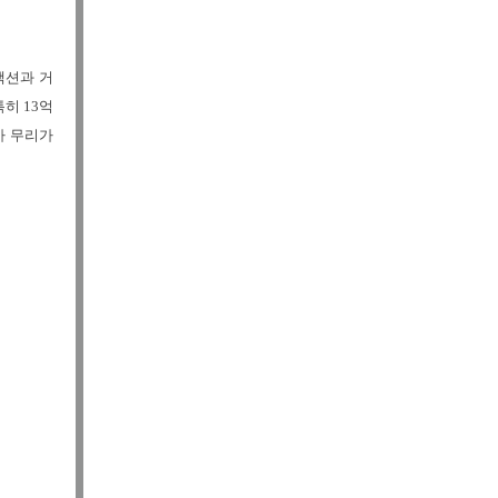
액션과 거
히 13억
가 무리가