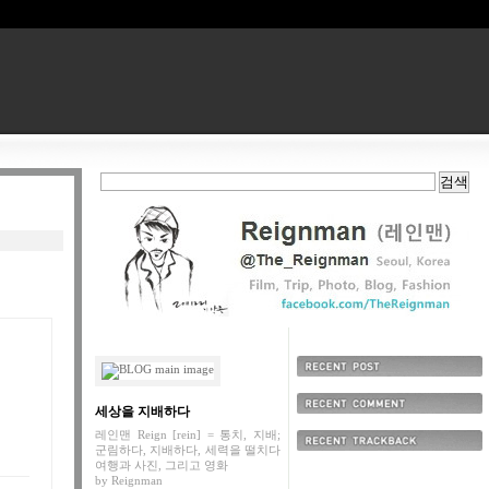
최근에 올라온 글
세상을 지배하다
최근에 달린 댓글
레인맨 Reign [rein] = 통치, 지배;
군림하다, 지배하다, 세력을 떨치다
최근에 받은 트랙백
여행과 사진, 그리고 영화
by
Reignman