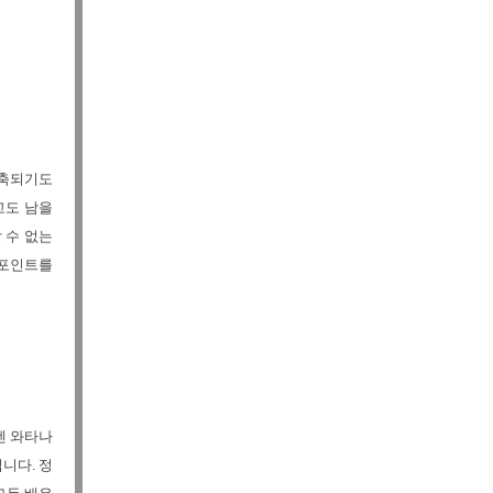
위축되기도
고도 남을
 수 없는
크포인트를
켄 와타나
니다. 정