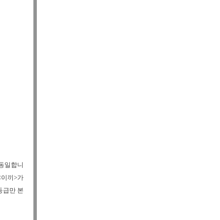
 동일합니
<이끼>가
등급만 본