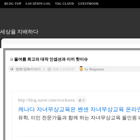
BLOG TOP
LOCATION LOG
TAG CLOUD
GUESTBOOK
세상을 지배하다
올여름 최고의 대작 인셉션과 이끼 핫이슈
영화/영화이야기
by Reignman
2010. 7. 14. 07:37
http://blog.naver.com/vceckorea
광고
캐나다 자녀무상교육은 밴센 자녀무상교육 온라
유학, 이민 전문가들과 함께 하는 자녀무상교육 올인원 