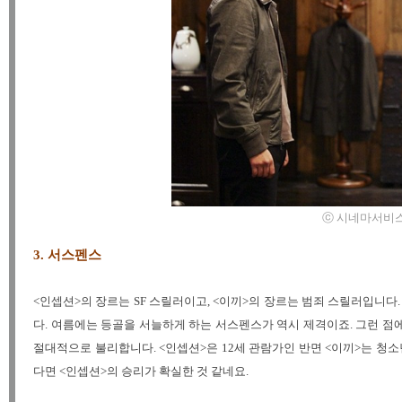
ⓒ 시네마서비스 / 렛
3. 서스펜스
<인셉션>의 장르는 SF 스릴러이고, <이끼>의 장르는 범죄 스릴러입니다
다. 여름에는 등골을 서늘하게 하는 서스펜스가 역시 제격이죠. 그런 점에
절대적으로 불리합니다. <인셉션>은 12세 관람가인 반면 <이끼>는 청
다면 <인셉션>의 승리가 확실한 것 같네요.