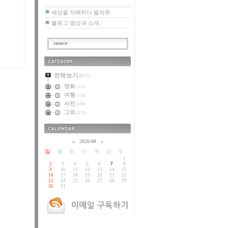
세상을 지배하다 발자취
블로그 영상과 소개
카테고리
전체보기
(875)
영화
(273)
여행
(219)
사진
(109)
그외
(273)
달력
«
2026/08
»
일
월
화
수
목
금
토
1
2
3
4
5
6
7
8
9
10
11
12
13
14
15
16
17
18
19
20
21
22
23
24
25
26
27
28
29
30
31