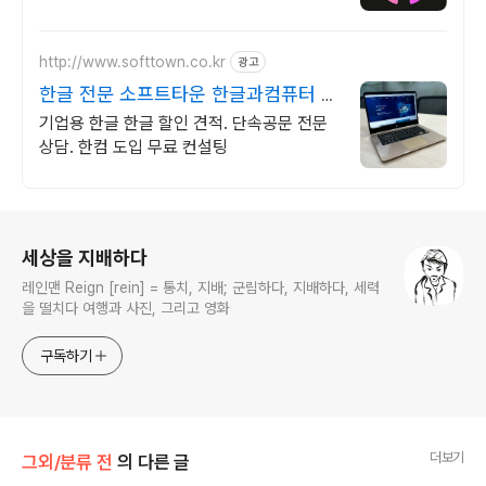
http://www.softtown.co.kr
광고
한글 전문 소프트타운 한글과컴퓨터 공
식 파트너
기업용 한글 한글 할인 견적. 단속공문 전문
상담. 한컴 도입 무료 컨설팅
로그 정보
세상을 지배하다
레인맨 Reign [rein] = 통치, 지배; 군림하다, 지배하다, 세력
을 떨치다 여행과 사진, 그리고 영화
구독하기
더보기
그외/분류 전
의 다른 글