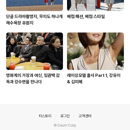
단골 드라마촬영지, 무의도 하나개
베컴 패션, 베컴 스타일
해수욕장 유원지
영화계의 거장과 여신, 임권택 감
레이싱모델 출사 Part 1, 강유이
독과 강수연을 만나다
& 김미혜
의안내
티스토리
로그인
고객센터
© Daum Corp.