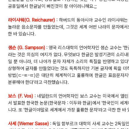
공휴일에서 한글날이 빠진것이 참 아이러니해요.;;
라이샤워(O. Reichaurer)
:
하버드의 동아시아 교수인 라이샤워는
놀라
운
음소문자를 만들었는데, 그것은 세계 어떤 나라의 문자에서
한 바 있습니다.
샘슨 (G. Sampson)
: 영국 리스대학의 언어학자인 샘슨 교수는 '
라는 것은
의심의 여지가 없다. 무엇보다 한글은 발성기관의 소리내
일 뿐 아니라, 더 나아가
문자 자체가 소리의 특질을 반영
하고 있
다
상형하여 글자를 만들었다는 것도 독특하지만 기본 글자에 획을 더
방법(ㄷ-ㅌ-ㄸ)은 대단히 체계적이고 훌륭하며
한글은 표음문자지만 
분류해야 한다'라고 극찬했습
니다.
보스 (F. Vos)
: 네덜란드의 언어학자인 보스 교수는
미국에서 열린 
서
발표한 한국한 논문(한국문자 : 이두와 한글)에서 '
한국인이 세계
니다.
또 '한글이야말로 세계에서 가장 훌륭한 문자'라고 극찬 한 바 
사세 (Werner Sasse)
: 독일 함부르크 대학의 사세 교수는 2독일인