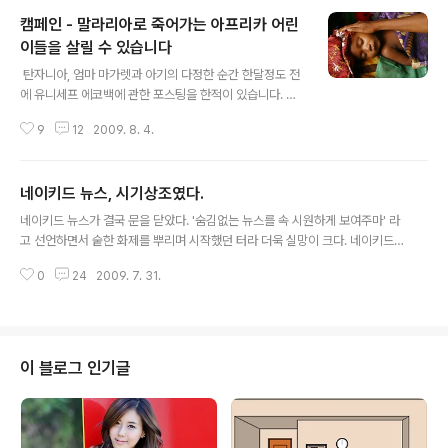
캠페인 - 말라리아로 죽어가는 아프리카 어린
이들을 살릴 수 있습니다
글 내용
탄자니아, 엄마 마가렛과 아기의 다정한 순간 한달정도 전
에 유니세프 에코백에 관한 포스팅을 한적이 있습니다. ▶
유니세프 에코백을 소개합니다. 유니세프는 전쟁피해 아동
9
12
2009. 8. 4.
의 구호와 저개발국 아동의 복지향상을 목적으로 설치된
국제연합 특별기구입니다. 그런 유니세프에서 이번에 프레
스 블로그와 함께 다시 한번 도네이션 캠페인을 준비했네
네이키드 뉴스, 시기상조였다.
요. 저는 어떠한 캠페인인지 그 내용을 살펴보고 조금 충격
글 내용
을 받았습니다. 왜 충격을 받았는지는 함께 한번 보시죠. 말
네이키드 뉴스가 결국 문을 닫았다. '숨김없는 뉴스를 속 시원하게 보여주마' 라
라리아 말라리아에 걸린 칼루(10살)가 파푸아뉴기니의 한
고 선언하면서 숱한 화제를 뿌리며 시작했던 터라 더욱 실망이 크다. 네이키드
진료소에 누워있다 말라리아는 말라리아 원충에 감염된 모
뉴스 코리아는 홈페이지 메인화면에 '서비스 중지, 진심으로 사과드립니다.' 라
기에 의해 전파되는 병으로 오한, 발열, 발한 등의 증상을
0
24
2009. 7. 31.
고 표기하며 인터넷을 포함한 모든 서비스를 잠정적으로 중지한다고 공식 발표
일으키며 심할경우 사망에까지 이르게 된다고 합니다. 게
했다. 네이키드 뉴스의 폐지는 며칠전부터 이미 예상이 되어 왔다. 지난 24일
다가 저혈압, 간질성 폐렴, 심근 부종 ..
이후 촬영이 전면 중단 됐고, 서비스가 중지되기 전까지는 계속 재방송만 내보
내는 상황이었기 때문이다. 본사인 역삼동 사옥과 구로 스튜디오는 이미 정리가
끝난것으로 알려졌다. 네이키드 뉴스 코리아는 3만명 정도의 유료회원수를 25
이 블로그 인기글
만명 이상의 유료회원을 확보했다고 부풀리며 시선을 모았지만 지속적인 자금
압박에 시달려 왔다. 네이키..