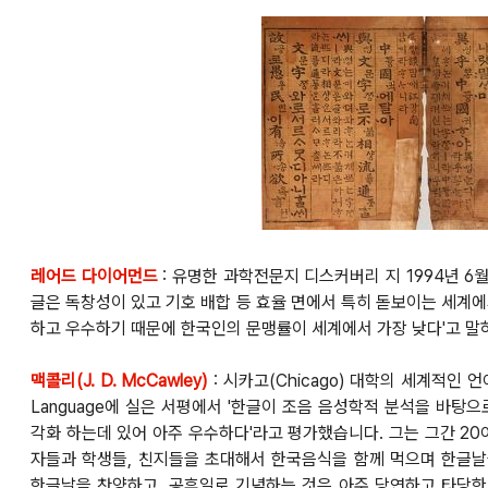
레어드 다이어먼드
:
유명한 과학전문지 디스커버리 지 1994년 6
글은 독창성이 있고 기호 배합 등 효율 면에서 특히 돋보이는
세계
하고 우수하기 때문에
한국인의 문맹률이 세계에서 가장 낮
다
'고 
맥콜리(J. D. McCawley)
:
시카고(Chicago) 대학의 세계적인 
Language에 실은
서평에서 '한글이 조음 음성학적 분석을 바탕
각화 하는데
있어 아주 우수하다
'라고 평가했습니다. 그
는 그간 20
자들과 학생들, 친지들을 초대해서
한국음식을 함께 먹으며 한글날
한글날을 찬양하고, 공휴일로 기념하는 것은 아주 당연하고 타당한