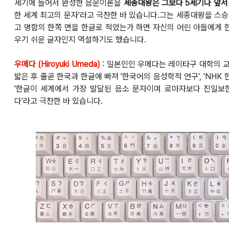
세
기에 들어서
완성한 음운이론을
세종대왕은 그보다 5세기나 앞서
한 세계 최고의 문자'라고 극찬한 바 있습니다.
그는 세종대왕을 스승
고 명함의 한쪽 면을 한
글로
적었는가 하면 자신의 어린 아들에게 
우기 쉬운 글자
인지 역설하기도 했습니다.
우메다 (Hiroyuki Umeda)
:
일본인인 우메다는 레이타구 대학의 교수
밟은 후 줄곧
한국과 한글에 빠져 '한국어의 음성학적 연구', 'NHK
'한글이 세계에서 가장 발달된 음소 문자이며 로마자보다 진일
다
'라고 극찬한 바 있습니다.