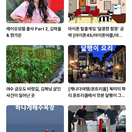
레이싱모델 출사 Part 2, 김하율
아이폰 탈출게임 '달콤한 함정' 공
& 한가은
략 [아이폰4S/아이폰어플/아이
폰게임/방탈출]
여수 금오도 비렁길, 김복남 살인
[캐나다여행/몬트리올] 북미의 파
사건이 일어난 곳
리 몬트리올에서 맛본 달팽이 그라
탕 요리