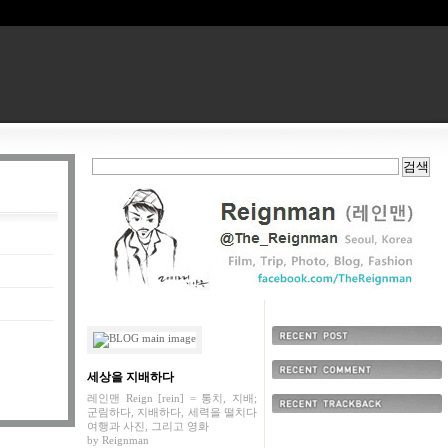
최근에 올라온 글
세상을 지배하다
최근에 달린 댓글
레인맨 Reign [rein] = 통치, 지배;
군림하다, 지배하다, 세력을 떨치다
최근에 받은 트랙백
여행과 사진, 그리고 영화
by
Reignman