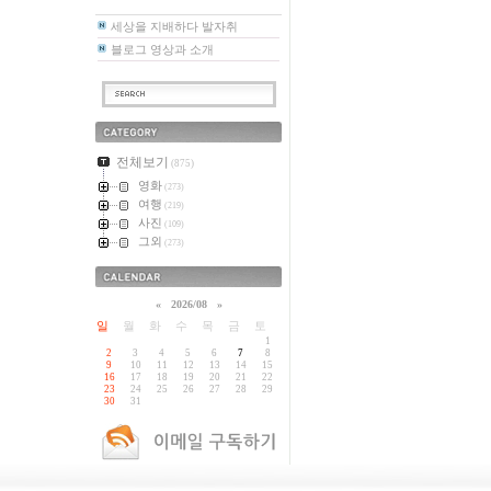
세상을 지배하다 발자취
블로그 영상과 소개
카테고리
전체보기
(875)
영화
(273)
여행
(219)
사진
(109)
그외
(273)
달력
«
2026/08
»
일
월
화
수
목
금
토
1
2
3
4
5
6
7
8
9
10
11
12
13
14
15
16
17
18
19
20
21
22
23
24
25
26
27
28
29
30
31