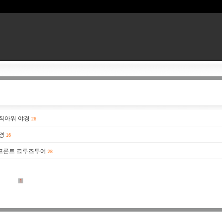
매직아워 야경
26
경
16
버프론트 크루즈투어
28
1