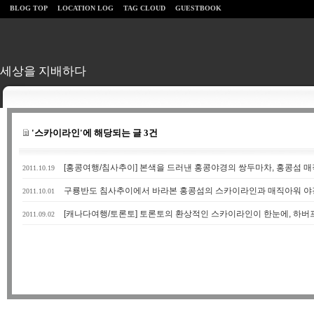
BLOG TOP
LOCATION LOG
TAG CLOUD
GUESTBOOK
세상을 지배하다
'스카이라인'에 해당되는 글 3건
[홍콩여행/침사추이] 본색을 드러낸 홍콩야경의 쌍두마차, 홍콩섬 
2011.10.19
구룡반도 침사추이에서 바라본 홍콩섬의 스카이라인과 매직아워 야
2011.10.01
[캐나다여행/토론토] 토론토의 환상적인 스카이라인이 한눈에, 하
2011.09.02