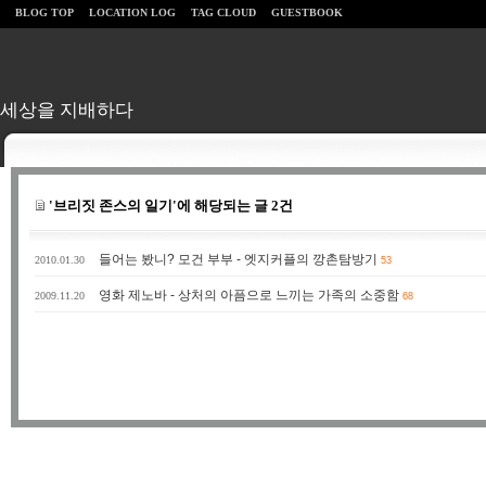
BLOG TOP
LOCATION LOG
TAG CLOUD
GUESTBOOK
세상을 지배하다
'브리짓 존스의 일기'에 해당되는 글 2건
들어는 봤니? 모건 부부 - 엣지커플의 깡촌탐방기
2010.01.30
53
영화 제노바 - 상처의 아픔으로 느끼는 가족의 소중함
2009.11.20
68