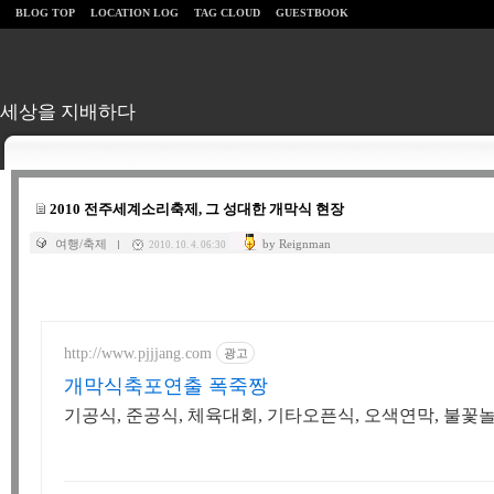
BLOG TOP
LOCATION LOG
TAG CLOUD
GUESTBOOK
세상을 지배하다
2010 전주세계소리축제, 그 성대한 개막식 현장
여행/축제
by Reignman
2010. 10. 4. 06:30
http://www.pjjjang.com
광고
개막식축포연출 폭죽짱
기공식, 준공식, 체육대회, 기타오픈식, 오색연막, 불