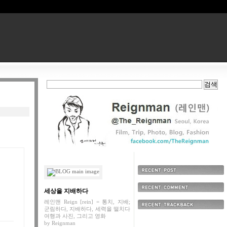
최근에 올라온 글
세상을 지배하다
최근에 달린 댓글
레인맨 Reign [rein] = 통치, 지배;
군림하다, 지배하다, 세력을 떨치다
최근에 받은 트랙백
여행과 사진, 그리고 영화
by
Reignman