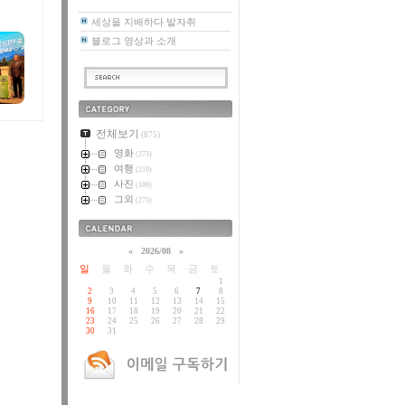
세상을 지배하다 발자취
블로그 영상과 소개
카테고리
전체보기
(875)
영화
(273)
여행
(219)
사진
(109)
그외
(273)
달력
«
2026/08
»
일
월
화
수
목
금
토
1
2
3
4
5
6
7
8
9
10
11
12
13
14
15
16
17
18
19
20
21
22
23
24
25
26
27
28
29
30
31