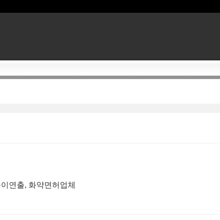
꽃놀이연출, 화약면허업체