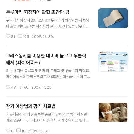
두루마리 화장지에 관한 초간단 팁
글 내용
두루마리 화장지 많이 쓰시죠? 두루마리 화장지를 사용하
다 보면 위에 보이는 사진처럼 끝이 어긋나 있는 경우가 종
종 생깁니다. 이것을 해결하는 아주아주 간단한 팁이 있어
81
105
2009. 12. 30.
서 소개해 드릴까 합니다. 오늘 화장실에서 큰 일을 치르다
발견한 사실인데요. ㅎㅎ 나름 신기하고 놀라운 발견이다
싶어 급하게 포스팅합니다. 화장지 끝이 조금 안맞으면 어
그리스몽키를 이용한 네이버 블로그 우클릭
때..그냥 써도 상관 없지... 하지만 사람 기분이란게 왠지 각
을 맞추고 싶어하자나요. 군대 갔다온 사람이라면 더욱...
해제 (파이어폭스)
글 내용
해결책은 아주 간단합니다. 화장지는 보통 두 겹으로 되어
최근 네이버 블로그 및 카페의 드래그 및 우클릭이 막혔죠.
있죠. 두 겹으로 된 화장지의 바깥부분을 이렇게 떼어서 한
파이어폭스의 자바스크립트와 알툴바, 예스클릭 등의 프로
바퀴 돌려주기만 하면 끝! 한바퀴 돌려서 남은 바깥부분의
그램 모두 막힌 것으로 알고 있습니다. 그래서 파이어폭스
화장지를 이렇게 잘라내면... 어때요? 끝이 아주 깔끔해졌
49
60
2009. 11. 25.
부가기능인 그리스 몽키를 활용하여 네이버 블로그 및 카
죠? ㅎㅎ 이미 알고 계신..
페의 우클릭방지를 해제하는 방법을 소개해 드리도록 하겠
습니다. 그리스몽키는 파이어폭스 플러그인으로 웹사이트
감기 예방법과 감기 치료법
에 자신이 만든 자바스크립트 코드와 스타일 시트를 넣어
글 내용
주는 애드온입니다. 이런 포스팅을 한다고 해서 불펌을 조
지긋지긋한 감기 신종플루 공포가 날이 갈수록 더해져만
장하는 것은 절대 아닙니다. 개인적인 용도로는 얼마든지
가고 있습니다. 그리고 이제 슬슬 날씨가 추워지고 있네요.
사용해도 되는 방법이고, 그 이후는 사용자들의 몫이라고
겨울만 되면 '감기'라는 불청객이 꼭 찾아오게 마련입니다.
생각하기 때문입니다. 그럼 바로 방법을 소개해 드리겠습
0
10
2009. 10. 31.
지긋지긋한 콧물과 잠도 제대로 못자게 만드는 기침, 그리