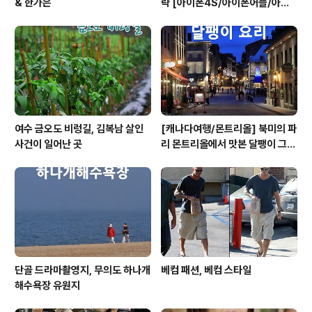
& 한가은
략 [아이폰4S/아이폰어플/아이
폰게임/방탈출]
여수 금오도 비렁길, 김복남 살인
[캐나다여행/몬트리올] 북미의 파
사건이 일어난 곳
리 몬트리올에서 맛본 달팽이 그라
탕 요리
단골 드라마촬영지, 무의도 하나개
베컴 패션, 베컴 스타일
해수욕장 유원지