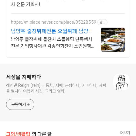
사 전문 기획사!
https://m.place.naver.com/place/35228559
광고
남양주 출장뷔페전문 오월뷔페 남양주
프리미엄 행사전문뷔페
남양주 출장뷔페 돌잔치 스몰웨딩 단독행사
전문 기업행사대관 각종연회잔치 소인원행
사 최고의 음식과 최상의 서비스로 감동을 선
사하는 오월뷔페 입니다.
로그 정보
세상을 지배하다
레인맨 Reign [rein] = 통치, 지배; 군림하다, 지배하다, 세력
을 떨치다 여행과 사진, 그리고 영화
구독하기
더보기
그외/생활팁
의 다른 글