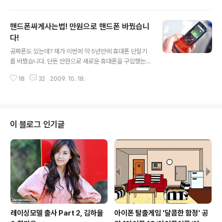
니다. 방법은 매우 간단합니다. 1. 우선 파이어폭스 부가기
고 온몸이 다 욱신욱신 쑤시는 몸살까지... 감기바이러스는
능인 그리스 몽키를 설치합니다. ▶ https://..
보통 입이나 코의 호흡기로 침투한다고 합니다. 감기걸린
핸드폰싸게사는법! 만원으로 핸드폰 바꿨습니
사람이 만진 물건 등을 본인의 손으로 만졌다가 그 손을 얼
굴 주변으로 가져가서 바이러스가 옮게 되기도 하구요. 그
다!
글 내용
래서 감기 바이러스가 침투하는 코와 입의 경로를 마스크
공짜폰도 있는데? 제가 이번에 약 5년만에 휴대폰 단말기
를 착용함으로써 차단하고, 외부와 가장 접촉이 많은 신체
를 바꿨습니다. 단돈 만원으로 새로운 휴대폰을 구입했는
부위인 손을 깨끗하게 자주 씼는 것입니다. 감기는 역시 미
데요. 요즘 공짜폰이다 뭐다 해서 핸드폰 돈내고 사는 사람
리미리 예방을 하는 것이 가장 좋은 대처가 아닐까 싶네요.
18
32
2009. 10. 18.
도 별로 사람 없는데 무슨 '10,000원 씩이나 주고 핸드폰
그렇다면 감기를 예방하기 위한 방..
을 사냐' 라고 생각하는 사람도 있을거라고 생각합니다. 하
지만 세상에 공짜는 없습니다. 다들 아시겠지만 공짜폰에
는 무조건 조건이 붙어 있습니다. 신규가입이나 번호이동
(통신사 변경), 부가서비스에 약정까지.. 이런 조건들이 맞
이 블로그 인기글
아야 하기 때문에 엄밀히 따지면 공짜는 아니란 거죠. 그렇
다고 돈이 많이 들어가는 건 물론 아닙니다. 번호나 통신사
를 바꾸고 약간의 부가서비스 비용을 지불한다 하더라도
몇십만원이나 하는 최신형 핸드폰을 공짜로 쓸 수 있으니
분명히 매리트는 있다고 봅니다. 하지만..
레이싱모델 출사 Part 2, 김하율
아이폰 탈출게임 '달콤한 함정' 공