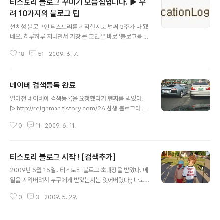
티스토리 블로그 꾸미기 모음집입니다. ▶ 무
려 10가지의 블로그 팁
글 내용
설치형 블로그인 티스토리를 시작한지도 벌써 3주가 다 됐
네요. 하루하루 지나면서 가장 큰 고민은 바로 '블로그를 어
떻게 하면 이쁘게 꾸밀 수 있을까?' 였습니다. 우측 사진에
18
51
2009. 6. 7.
서 보여지는 지하철의 간지청년처럼 멋지게 블로그를 꾸미
고 싶었고 하나하나 조금씩 바꿔나가면서 재미를 많이 느
꼈답니다.그래서 저와 같은 생각에 공감을 하시는 초보 블
네이버 검색등록 완료
로거분들을 위해 준비했습니다.저도 많이 따라해보고 또,
글 내용
응용도 해보면서 도움을 많이 받았던 포스트들을 모아봤습
얼마전 네이버에 검색등록을 요청했다가 뺀찌를 먹었다.
니다.여러분들도 참고하셔서 재밌고 유익한 블로깅 하시기
▷ http://reignman.tistory.com/26 신생 블로그라 전
바라요. ^-^또한, 홍보도 열심히 하시구요. ㅎㅎ ▶ (블로그
반적으로 정보성 게시물이나 컨텐츠가 부족하고, 느린 업
홍보 이렇게 하세요.) 1. 메뉴 꾸미기 : 블로그 상단메뉴를
0
11
2009. 6. 11.
데이트와 링크 위주의 포스트가 그 이유였다. 심지어 디자
아름답게 바꾸는 방법입니다.티스토리에서 제공하는 Life
인과 인터페이스가 미흡한 경우 도대체 어느 누가 네이버
Is Mono스킨을 사용중인..
검색창에 '세상을 지배하다'를 검색해보겠냐마는, 이런게
티스토리 블로그 시작 ! [검색추가]
자기만족이 아닐까? ㅋ 아무도 몰라줘도 걍 혼자 기분 좋으
글 내용
면 그만이지 뭐... 혹시라도 저처럼 자기만족을 느끼실 분은
2009년 5월 15일.. 티스토리 블로그 초대장을 받았다. 메
어서 등록 신청하러 가세요~ ▷ http://reignman.tistor
일을 지워버려서 누구에게 받았는지는 잊어버렸다;; 나도
y.com/26
참 멍청하지.. 죄송해요;; 복받으실거에요ㅜㅜ 지금에서야
0
3
2009. 5. 29.
안 사실이지만 티스토리 초대장은 활동 내역에 따라 매달 1
4일 충전된다. 아.. 그래서 15일에 초대장을 보내주신거구
나 ㅋㅋㅋ 암튼 고맙습니다. 블로그를 만들고 처음으로 스