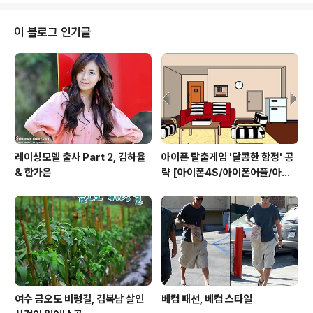
킨을 만지작 거리기 시작했다. 기초적인 HTML능력을 가
진 나는 우선 남들이 올려놓은 스킨을 둘러보고 시작했다.
이 블로그 인기글
근데 역시 자기 취향에 맞게 블로그를 꾸미려면 공부가 필
요했다. 스킨을 처음부터 제작하진 못한다고 하더라도 기
존의 스킨을 살짝 바꿔가며 사용할 줄은 알아야지.. 티스토
리에서 제공하는 스킨을 토대로 아주 기초적인 부분만 내
취향에 맞게 바꿔나갔다. 지금..
레이싱모델 출사 Part 2, 김하율
아이폰 탈출게임 '달콤한 함정' 공
& 한가은
략 [아이폰4S/아이폰어플/아이
폰게임/방탈출]
여수 금오도 비렁길, 김복남 살인
베컴 패션, 베컴 스타일