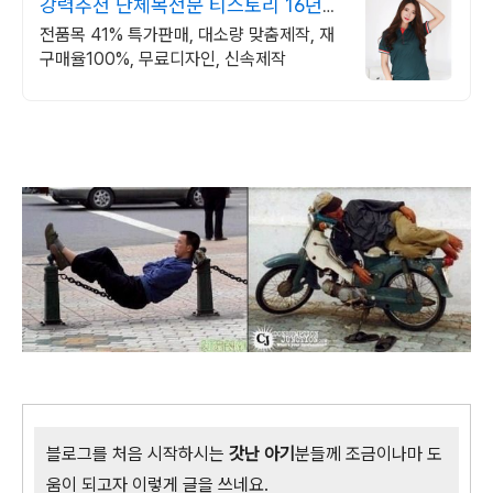
강력추천 단체복전문 티스토리 16년
전통의 전문업체
전품목 41% 특가판매, 대소량 맞춤제작, 재
구매율100%, 무료디자인, 신속제작
블로그를 처음 시작하시는
갓난 아기
분들께 조금이나마 도
움이 되고자 이렇게 글을 쓰네요.