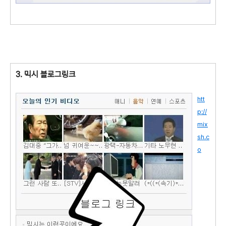
3. 믹시 블로그링크
htt
p://
mix
sh.c
o