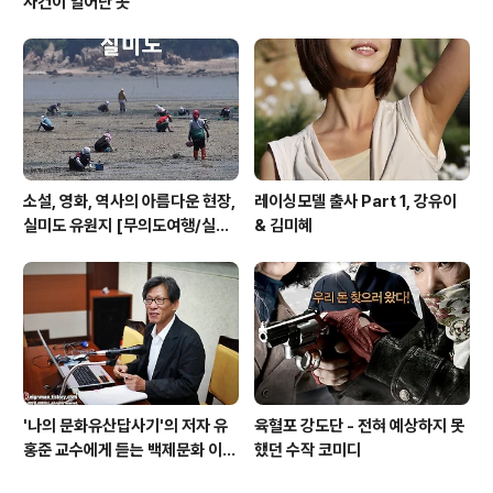
사건이 일어난 곳
소설, 영화, 역사의 아름다운 현장,
레이싱모델 출사 Part 1, 강유이
실미도 유원지 [무의도여행/실미
& 김미혜
도여행/주말여행]
'나의 문화유산답사기'의 저자 유
육혈포 강도단 - 전혀 예상하지 못
홍준 교수에게 듣는 백제문화 이야
했던 수작 코미디
기