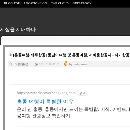
BLOG TOP
LOCATION LOG
TAG CLOUD
GUESTBOOK
세상을 지배하다
[홍콩여행/제주항공] 동남아여행 및 홍콩여행, 저비용항공사 - 저가항
여행/홍콩
by Reignman
2011. 9. 26. 12:11
https://www.discoverhongkong.com
광고
홍콩 여행이 특별한 이유
온리 인 홍콩, 홍콩에서만 느끼는 특별함. 미식, 이벤트
콩여행 관광정보 확인하기.