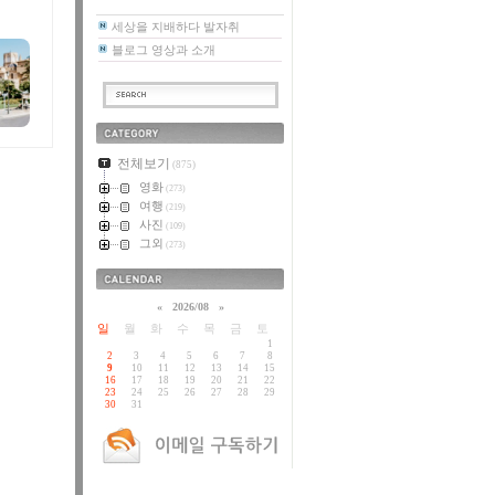
세상을 지배하다 발자취
블로그 영상과 소개
카테고리
전체보기
(875)
영화
(273)
여행
(219)
사진
(109)
그외
(273)
달력
«
2026/08
»
일
월
화
수
목
금
토
1
2
3
4
5
6
7
8
9
10
11
12
13
14
15
16
17
18
19
20
21
22
23
24
25
26
27
28
29
30
31