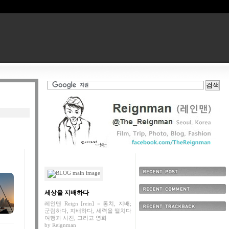
최근에 올라온 글
세상을 지배하다
최근에 달린 댓글
레인맨 Reign [rein] = 통치, 지배;
군림하다, 지배하다, 세력을 떨치다
최근에 받은 트랙백
여행과 사진, 그리고 영화
by
Reignman