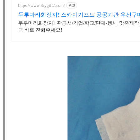
https://www.skygift7.com/
광고
두루마리화장지! 스카이기프트 공공기관 우선구
두루마리화장지! 관공서/기업/학교/단체-행사 맞춤제작 
금 바로 전화주세요!