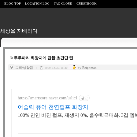
BLOG TOP
LOCATION LOG
TAG CLOUD
GUESTBOOK
세상을 지배하다
두루마리 화장지에 관한 초간단 팁
그외/생활팁
by Reignman
2009. 12. 30. 16:30
https://smartstore.naver.com/uslic1
광고
어슬릭 퓨어 천연펄프 화장지
100% 천연 버진 펄프, 재생지 0%, 흡수력극대화, 3겹