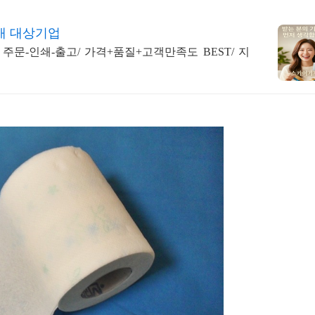
매 대상기업
주문-인쇄-출고/ 가격+품질+고객만족도 BEST/ 지