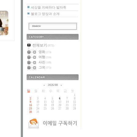
세상을 지배하다 발자취
블로그 영상과 소개
카테고리
전체보기
(875)
영화
(273)
여행
(219)
사진
(109)
그외
(273)
달력
«
2026/08
»
일
월
화
수
목
금
토
1
2
3
4
5
6
7
8
9
10
11
12
13
14
15
16
17
18
19
20
21
22
23
24
25
26
27
28
29
30
31