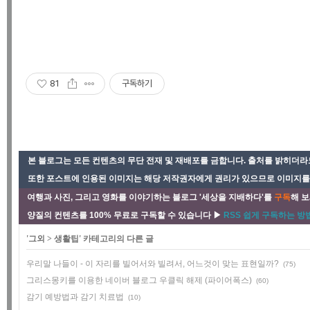
81
구독하기
본 블로그는 모든 컨텐츠의 무단 전재 및 재배포를 금합니다. 출처를 밝히더라도
또한 포스트에 인용된 이미지는 해당 저작권자에게 권리가 있으므로 이미지를 사
여행과 사진, 그리고 영화를 이야기하는 블로그 '세상을 지배하다'를
구독
해 보
양질의 컨텐츠를 100% 무료로 구독할 수 있습니다 ▶
RSS 쉽게 구독하는 방법
'
그외
>
생활팁
' 카테고리의 다른 글
우리말 나들이 - 이 자리를 빌어서와 빌려서, 어느것이 맞는 표현일까?
(75)
그리스몽키를 이용한 네이버 블로그 우클릭 해제 (파이어폭스)
(60)
감기 예방법과 감기 치료법
(10)