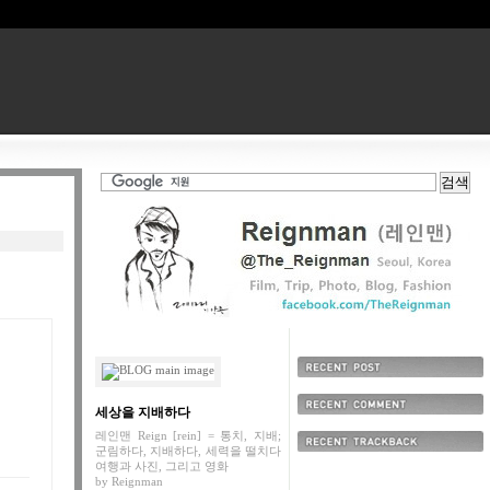
최근에 올라온 글
세상을 지배하다
최근에 달린 댓글
레인맨 Reign [rein] = 통치, 지배;
군림하다, 지배하다, 세력을 떨치다
최근에 받은 트랙백
여행과 사진, 그리고 영화
by
Reignman