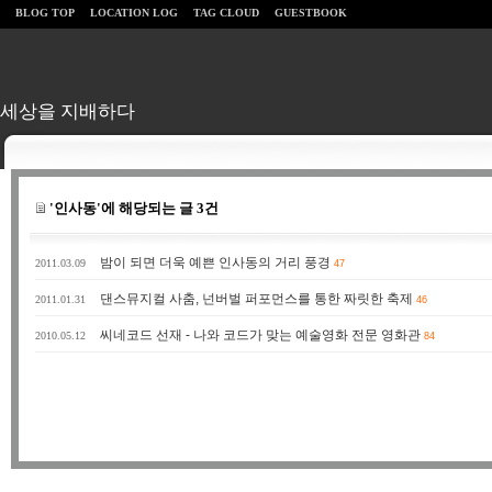
BLOG TOP
LOCATION LOG
TAG CLOUD
GUESTBOOK
세상을 지배하다
'인사동'에 해당되는 글 3건
밤이 되면 더욱 예쁜 인사동의 거리 풍경
2011.03.09
47
댄스뮤지컬 사춤, 넌버벌 퍼포먼스를 통한 짜릿한 축제
2011.01.31
46
씨네코드 선재 - 나와 코드가 맞는 예술영화 전문 영화관
2010.05.12
84