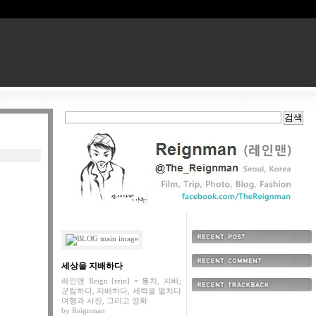
최근에 올라온 글
세상을 지배하다
최근에 달린 댓글
레인맨 Reign [rein] = 통치, 지배;
군림하다, 지배하다, 세력을 떨치다
최근에 받은 트랙백
여행과 사진, 그리고 영화
by
Reignman