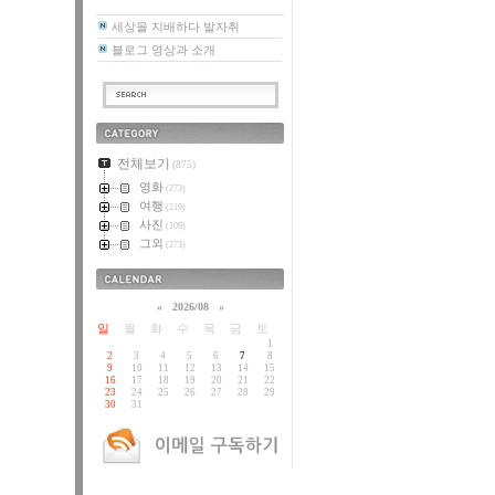
세상을 지배하다 발자취
블로그 영상과 소개
카테고리
전체보기
(875)
영화
(273)
여행
(219)
사진
(109)
그외
(273)
달력
«
2026/08
»
일
월
화
수
목
금
토
1
2
3
4
5
6
7
8
9
10
11
12
13
14
15
16
17
18
19
20
21
22
23
24
25
26
27
28
29
30
31