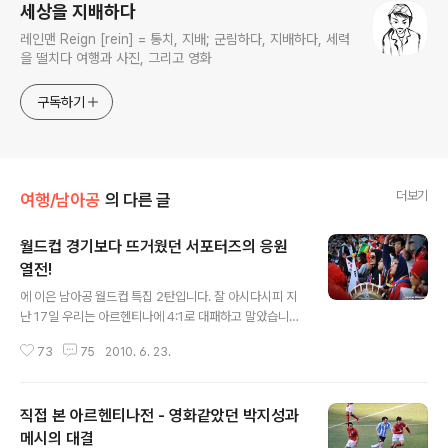
세상을 지배하다
레인맨 Reign [rein] = 통치, 지배; 군림하다, 지배하다, 세력
을 떨치다 여행과 사진, 그리고 영화
구독하기
더보기
여행/남아공
의 다른 글
월드컵 경기보다 뜨거웠던 서포터즈의 응원
열전!
글 내용
에 이은 남아공 월드컵 특집 2탄입니다. 잘 아시다시피 지
난 17일 우리는 아르헨티나에 4:1로 대패하고 말았습니다.
비록 경기는 패했지만 혼신의 힘을 다해 뛰어준 우리 국가
73
75
2010. 6. 23.
대표 선수들의 자랑스러운 모습을 현장에서 지켜보면서 가
슴 벅찬 감동을 느낄 수 있었습니다. 혼신의 힘을 다해 자신
의 모든 열정을 쏟아 부었던 사람들은 비단 선수들 뿐만은
직접 본 아르헨티나전 - 영화같았던 박지성과
아니었습니다. 각국의 대표 선수단을 응원하는 서포터들의
열정 또한 만만치 않았는데요. 그래서 준비했습니다. 경기
메시의 대결