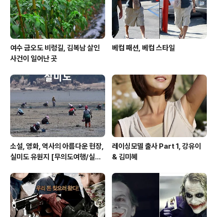
여수 금오도 비렁길, 김복남 살인
베컴 패션, 베컴 스타일
사건이 일어난 곳
소설, 영화, 역사의 아름다운 현장,
레이싱모델 출사 Part 1, 강유이
실미도 유원지 [무의도여행/실미
& 김미혜
도여행/주말여행]