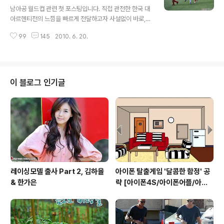
글 내용
만큼이나 뜨거웠던 사커시티 경기장 주변 서포터즈들의 응
남아공 월드컵 관련 첫 포스팅입니다. 직접 관전한 한국 대
원 열전, 치열하면서도 평화로웠던 경기장밖의 모습을 사
아르헨티전의 느낌을 빠르게 전달하고자 사설없이 바로,
진과 함께 생생하게 전달해드리겠습니다. 월드컵 관전을
약간은 급하게 포스팅을 시작하겠습니다. 사실 어제(19일)
위해 사커시티 경기장으로 향하는 길에서부터 뜨거운 열기
99
145
2010. 6. 20.
귀국하여 시간적인 여유가 좀 있긴 했는데 여독때문인지
가 느껴집니다. 한국 응원단이 타고 있던 버..
오자마자 바로 기절, 무려 16시간동안 논스톱으로 숙면을
취하고 일어났습니다. 어쨌든 사커시티 경기장의 웅장한
모습처럼 이날 현장의 분위기 또한 대단히 웅장하고 열정
적이었습니다. 마치 거대한 스케일의 스펙터클영화를 한
이 블로그 인기글
편 본 것 같다랄까요. 한국 대 아르헨티나전 경기의 티켓. 1
층 중앙 앞쪽의 아주 좋은 좌석입니다. 경기가 있던 17일
아침, 코카-콜라 붉은 원정대는 빡빡한 일정에 많이 피곤했
음에도 불구하고 아침 일찍부터 일어나 응원연습도 하고,
기념촬영도 하며 아르헨티나전에 대한 ..
레이싱모델 출사 Part 2, 김하율
아이폰 탈출게임 '달콤한 함정' 공
& 한가은
략 [아이폰4S/아이폰어플/아이
폰게임/방탈출]