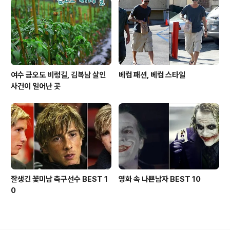
여수 금오도 비렁길, 김복남 살인
베컴 패션, 베컴 스타일
사건이 일어난 곳
잘생긴 꽃미남 축구선수 BEST 1
영화 속 나쁜남자 BEST 10
0