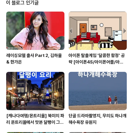
능합니다. 주의사항 - 본 프로그램을 통해 저작권이 있는
이 블로그 인기글
자료를 검색 및 다운로드하시면 절대 안됩니다. 본 프로그
램은 저작권법과 국제협약에 의해 보호를 받고 있으며 관
련 법규에서 허용하는 범위 이외에 본 소프트웨어 제품을
리버스 엔지니어링, 디컴파일 또는 디스어셈블 할 수 ..
레이싱모델 출사 Part 2, 김하율
아이폰 탈출게임 '달콤한 함정' 공
& 한가은
략 [아이폰4S/아이폰어플/아이
폰게임/방탈출]
[캐나다여행/몬트리올] 북미의 파
단골 드라마촬영지, 무의도 하나개
리 몬트리올에서 맛본 달팽이 그라
해수욕장 유원지
탕 요리