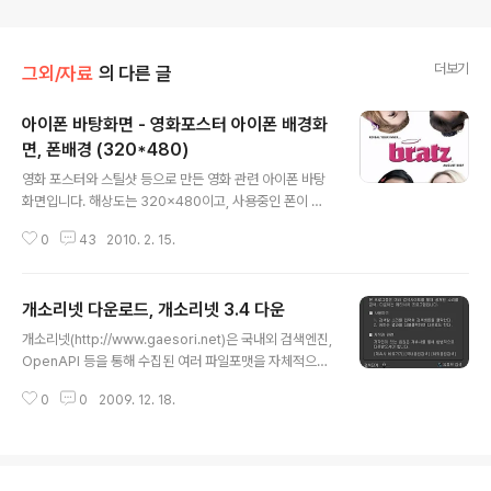
더보기
그외/자료
의 다른 글
아이폰 바탕화면 - 영화포스터 아이폰 배경화
면, 폰배경 (320*480)
글 내용
영화 포스터와 스틸샷 등으로 만든 영화 관련 아이폰 바탕
화면입니다. 해상도는 320x480이고, 사용중인 폰이 아
이폰이 아니더라도 사이즈를 줄여서 사용하시면 됩니다.
0
43
2010. 2. 15.
각각의 이미지를 클릭해야 원본 사이즈로 보실 수 있구요.
클릭한 상태에서 저장을 하셔야 320*480해상도의 이미
지를 받으실 수 있습니다.
개소리넷 다운로드, 개소리넷 3.4 다운
글 내용
개소리넷(http://www.gaesori.net)은 국내외 검색엔진,
OpenAPI 등을 통해 수집된 여러 파일포맷을 자체적으로
MP3로 변환하여 손쉽게 다운, 청취를 할 수 있습니다. 개
0
0
2009. 12. 18.
인, 기업, 관공서, 학교 등 어디서나 설치하여 사용할 수 있
습니다. 개소리넷은 메타검색 또는 OpenAPI 를 통한 파
일 다운로드 및 파일 포맷 변환 프로그램으로 Windows
95/98/2000/2003/NT4/ME/XP/Vista에서 사용이 가