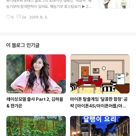
유니세프와 프레스 블로그의 도네이션 캠페인 "에코백" 재
힘든 일이었습니다. 그래서 무작정 카메라로 책상 위를 찍
능기부에 참여한적이 있어요. 재능기부 포스팅보기 ▶ 20
어봤습니다. 컴퓨터와 모니터가 가장 먼저 보이고 그 다음
09/07/07 - [Topic] - 유니세프 에코백을 소개합니다.
에 스피커, 마우스, 모뎀, 키보드 등 컴퓨터 관련 제품이 눈
0
26
2009. 8. 3.
참여자 가운데 20명을 선정하여 "유니세프 기념 선물"을
에 들어오네요. 그리고 소량의 책과 사진에는 보이지 않지
받게 되는데 그 중 한명으로 선정이 돼서 이렇게 포스팅을
만 선글라스와 안경, 담배, 화장품, 향..
해요. 10명은 에코 캔버스백+미니젤팬세트, 10명은 에코
코튼백+미니젤팬세트인데 저는 코튼백을 선물로 받았어
요. 요로코롬 유니세프한국위원회에서 직접 포장을 하여
이 블로그 인기글
배송해줬어요. 재생지로 만든 종이 봉투가 더욱 유니세프
의 정을 느끼게 해줬어요. 에코백의 한쪽 면에는 유니세프
로고와 영문 글자가 새겨져 있어요. 자수나 나염이 아닌 염
색으로 만든 것 같아요. 암튼 유니세프 로고가 새겨진 유니
폼을 입고 뛰는 바르셀로나 선수들..
레이싱모델 출사 Part 2, 김하율
아이폰 탈출게임 '달콤한 함정' 공
& 한가은
략 [아이폰4S/아이폰어플/아이
폰게임/방탈출]