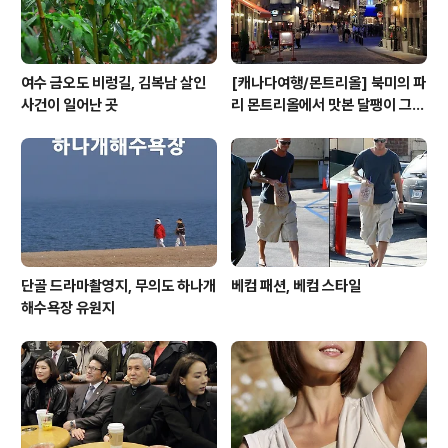
여수 금오도 비렁길, 김복남 살인
[캐나다여행/몬트리올] 북미의 파
사건이 일어난 곳
리 몬트리올에서 맛본 달팽이 그라
탕 요리
단골 드라마촬영지, 무의도 하나개
베컴 패션, 베컴 스타일
해수욕장 유원지