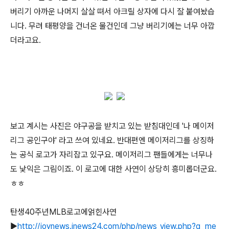
버리기 아까운 나머지 살살 뗘서 아크릴 상자에 다시 잘 붙여놨습
니다. 무려 태평양을 건너온 물건인데 그냥 버리기에는 너무 아깝
더라고요.
보고 계시는 사진은 야구공을 받치고 있는 받침대인데 '나 메이저
리그 공인구야' 라고 쓰여 있네요. 반대편엔 메이저리그를 상징하
는 공식 로고가 자리잡고 있구요. 메이저리그 팬들에게는 너무나
도 낯익은 그림이죠. 이 로고에 대한 사연이 상당히 흥미롭더군요.
ㅎㅎ
탄생40주년MLB로고에얽힌사연
▶
http://joynews.inews24.com/php/news_view.php?g_me