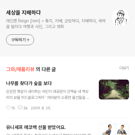
세상을 지배하다
레인맨 Reign [rein] = 통치, 지배; 군림하다, 지배하다, 세력
을 떨치다 여행과 사진, 그리고 영화
구독하기
더보기
그외/제품리뷰
의 다른 글
나무를 찾다가 숲을 보다
글 내용
은은한 햇살이 내리쬐는 어린이 대공원의 산책숲 내 책상
위의 보물 위드블로그에서 ' 여러분의 소중한 물건들을 소
개해주세요'라는 공감 캠페인이 진행중에 있길래 과연 내
15
36
2009. 8. 25.
책상의 위의 보물은 무엇이 있을까라는 생각을 하게 됐습
니다. 그동안 생각해보지 않았던 터라 딱히 생각이 나질 않
더군요. 얼레벌레한 물건들이야 많이 있지만 '보물'이라는
유니세프 에코백 선물 받았어요.
거창한 타이틀을 달만한 녀석은 쉽게 찾을 수가 없었어요.
글 내용
게다가 책상위라는 국한된 범위에서 보물을 찾기란 더욱