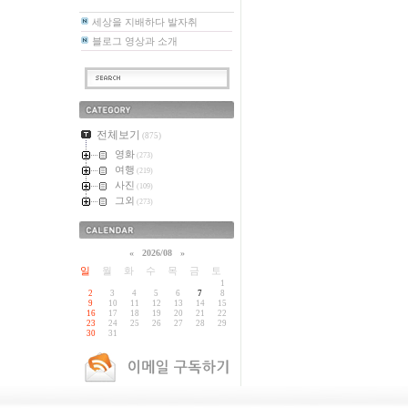
세상을 지배하다 발자취
블로그 영상과 소개
카테고리
전체보기
(875)
영화
(273)
여행
(219)
사진
(109)
그외
(273)
달력
«
2026/08
»
일
월
화
수
목
금
토
1
2
3
4
5
6
7
8
9
10
11
12
13
14
15
16
17
18
19
20
21
22
23
24
25
26
27
28
29
30
31