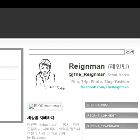
최근에 올라온 글
세상을 지배하다
최근에 달린 댓글
레인맨 Reign [rein] = 통치, 지배;
군림하다, 지배하다, 세력을 떨치다
최근에 받은 트랙백
여행과 사진, 그리고 영화
by
Reignman