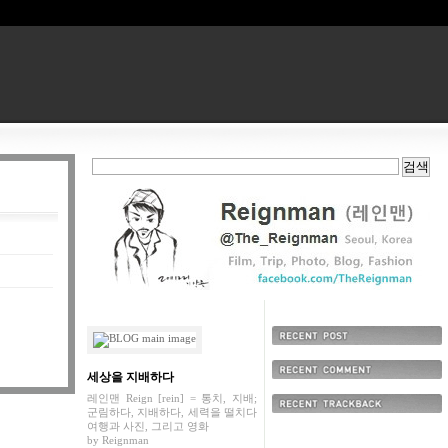
최근에 올라온 글
세상을 지배하다
최근에 달린 댓글
레인맨 Reign [rein] = 통치, 지배;
군림하다, 지배하다, 세력을 떨치다
최근에 받은 트랙백
여행과 사진, 그리고 영화
by
Reignman