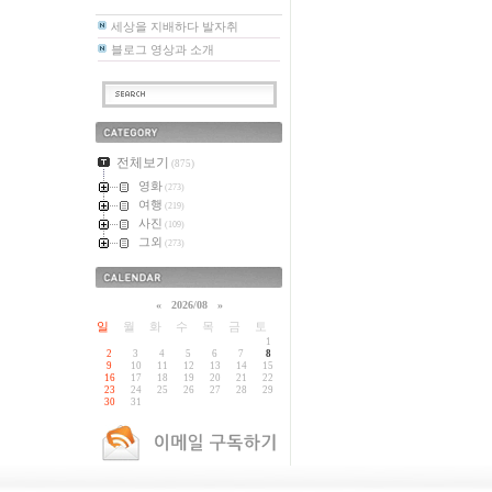
세상을 지배하다 발자취
블로그 영상과 소개
카테고리
전체보기
(875)
영화
(273)
여행
(219)
사진
(109)
그외
(273)
달력
«
2026/08
»
일
월
화
수
목
금
토
1
2
3
4
5
6
7
8
9
10
11
12
13
14
15
16
17
18
19
20
21
22
23
24
25
26
27
28
29
30
31