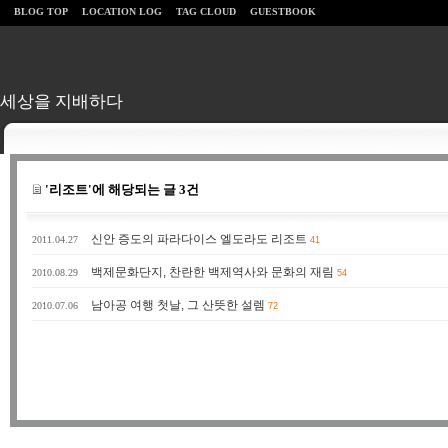
BLOG TOP
LOCATION LOG
TAG CLOUD
GUESTBOOK
세상을 지배하다
'리조트'에 해당되는 글 3건
신안 증도의 파라다이스 엘도라도 리조트
2011.04.27
41
백제문화단지, 찬란한 백제역사와 문화의 재림
2010.08.29
54
남아공 여행 첫날, 그 산뜻한 설렘
2010.07.06
72