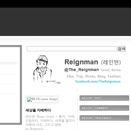
최근에 올라온 글
세상을 지배하다
최근에 달린 댓글
레인맨 Reign [rein] = 통치, 지배;
군림하다, 지배하다, 세력을 떨치다
최근에 받은 트랙백
여행과 사진, 그리고 영화
by
Reignman