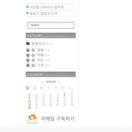
세상을 지배하다 발자취
블로그 영상과 소개
카테고리
전체보기
(875)
영화
(273)
여행
(219)
사진
(109)
그외
(273)
달력
«
2026/08
»
일
월
화
수
목
금
토
1
2
3
4
5
6
7
8
9
10
11
12
13
14
15
16
17
18
19
20
21
22
23
24
25
26
27
28
29
30
31