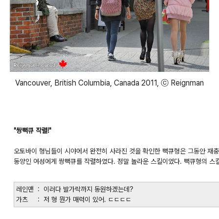
Vancouver, British Columbia, Canada 2011, ⓒ Reignman
"쌍뻑큐 작렬!"
오토바이 형님들이 시야에서 완전히 사라진 것을 확인한 뻑큐형은 그동안 재충
동양인 여성에게 쌍뻑큐를 작렬하였다. 정말 놀라운 스킬이었다. 뻑큐형의 스
레인맨 : 이러다 발가락까지 동원하겠는데?
가츠 : 저 형 뭔가 매력이 있어. ㄷㄷㄷㄷ