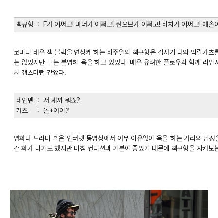
뻑큐형 : F가 어쩌고! 마더가 어쩌고! 썬오브가 어쩌고! 비치가 어쩌고! 애솔
코미디 배우 잭 블랙을 연상케 하는 비주얼의 뻑큐형은 갑자기 나와 악랄가츠를
는 없었지만 그는 분명히 욕을 하고 있었다. 매우 유려한 플로우와 함께 라임
치 갱스터랩 같았다.
레인맨 : 저 새끼 뭐죠?
가츠 : 돌+아이?
영화나 드라마 혹은 인터넷 동영상에서 아무 이유없이 욕을 하는 거리의 남성을
간 화가 나기도 했지만 마침 컨디션과 기분이 좋았기 때문에 뻑큐형을 지켜보는