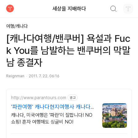
검색하기
세상을 지배하다
티스토리
여행/캐나다
[캐나다여행/밴쿠버] 욕설과 Fuc
k You를 남발하는 밴쿠버의 막말
남 종결자
Reignman
2011. 7. 22. 06:16
http://www.parantours.com
광고
'파란여행' 캐나다현지여행사 캐나다
최대규모 한인여행사
캐나다, 미국여행은 '파란'이 잘합니다! NO
쇼핑! 혼자 여행해도 싱글비 NO!