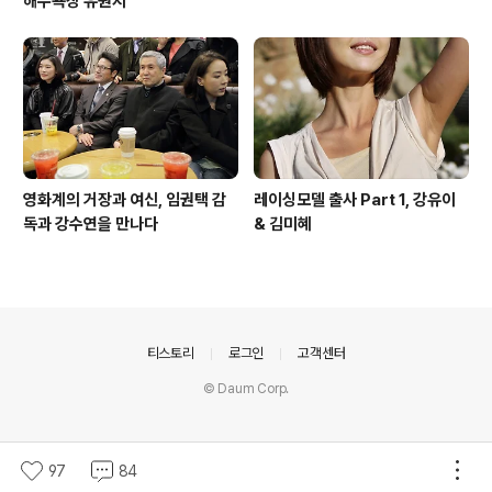
해수욕장 유원지
영화계의 거장과 여신, 임권택 감
레이싱모델 출사 Part 1, 강유이
독과 강수연을 만나다
& 김미혜
의안내
티스토리
로그인
고객센터
© Daum Corp.
97
84