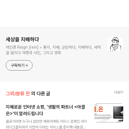
로그 정보
세상을 지배하다
레인맨 Reign [rein] = 통치, 지배; 군림하다, 지배하다, 세력
을 떨치다 여행과 사진, 그리고 영화
구독하기
더보기
그외/분류 전
의 다른 글
지혜로운 인터넷 쇼핑, '생활의 파트너 <아클
온>'이 알려드립니다
글 내용
블로거라면 누구나 알만한 제휴마케팅 서비스 업체인 아이
라이크클릭에서 이번에 이라는 서비스를 준비해 내놓았습