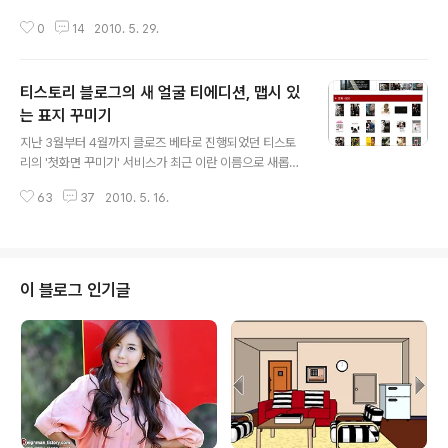
니다. 은 쉽게 이야기해서 온라인 쇼핑을 통한 구매금액의
0
14
2010. 5. 29.
최대 4%를 아클 즉, 현금으로 적립시켜주는 서비스인데
요. 온라인 쇼핑이 활성됨에 따라 필수적으로 사용해야할
서비스라는 생각이 들었습니다. 그럼 에 대해서 좀 더 자세
티스토리 블로그의 새 얼굴 티에디션, 맵시 있
히 알아보겠습니다. 아클온의 기능 에는 대표적으로 ①SM
S서비스 ②돈버는 쇼핑 ③알림온 ④월드비전 적립금 기부
는 표지 꾸미기
글 내용
등 이렇게 4가지의 기능이 있습니다. 그럼 각 기능에 대해
지난 3월부터 4월까지 클로즈 베타로 진행되었던 티스토
좀 더 자세히 알아보도록 하겠습니다. SMS 서비스 SMS
리의 '첫화면 꾸미기' 서비스가 최근 이란 이름으로 새롭게
서비스는 말 그대로 매월 회원들에게 무료 문자를 제공해
돌아왔습니다. 그동안 베타 테스터들의 첫화면을 보고 군
주는 서비스입니다. 의 SMS 서비스는 한번에 최대 10명
63
37
2010. 5. 16.
침을 흘리셨을 블로거들에게 아주 좋은 소식이 될 것 같은
까지 단체 문자를 발송할 수 있고, 최근 보..
데요. 이 선을 보이면서 이전과 가장 큰 차이점을 보이는 기
능은 무엇보다 발행 기능이 아닐까 싶습니다. 발행 기능은
멋지게 꾸민 첫화면을 트위터 혹은 다음뷰로 발행하여 자
신의 티스토리와 글을 홍보할 수 있는 내용입니다. 자세한
이 블로그 인기글
내용은 링크를 참고해 주시고, 이제부터 제가 직접 꾸민 에
대한 리뷰를 해볼까 합니다. 봐주실거죠? :) 공지 (티에디션
과 관련 이벤트 정보가 있습니다) ▶ 바로가기 Reignman
의 영화 티에디션 Reignman의 첫 번째 티에디션 ▶ htt
p://reignma..