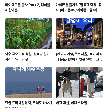
레이싱모델 출사 Part 2, 김하율
아이폰 탈출게임 '달콤한 함정' 공
& 한가은
략 [아이폰4S/아이폰어플/아이
폰게임/방탈출]
여수 금오도 비렁길, 김복남 살인
[캐나다여행/몬트리올] 북미의 파
사건이 일어난 곳
리 몬트리올에서 맛본 달팽이 그라
탕 요리
단골 드라마촬영지, 무의도 하나개
베컴 패션, 베컴 스타일